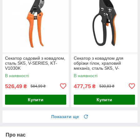
Секатор садовий з ковадлом,
Секатор з ковадлом для
сталь SK5, V-SERIES, KT-
обрізки гілок, храповий
V1030K
механіз, сталь SK5, V-
SERIES, KT-V1025
В наявності
В наявності
526,49
477,75
₴
₴
584,99 ₴
530,83 ₴
Купити
Купити
Показати ще
Про нас