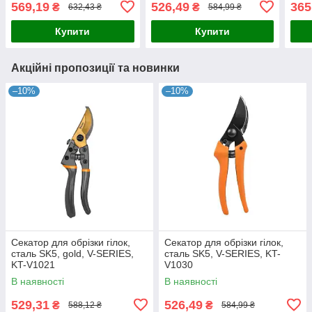
569,19
526,49
365
₴
₴
632,43 ₴
584,99 ₴
Купити
Купити
Акційні пропозиції та новинки
–10%
–10%
Секатор для обрізки гілок,
Секатор для обрізки гілок,
сталь SK5, gold, V-SERIES,
сталь SK5, V-SERIES, KT-
KT-V1021
V1030
В наявності
В наявності
529,31
526,49
₴
₴
588,12 ₴
584,99 ₴