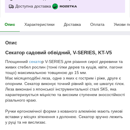
Доступна доставка
Опис
Характеристики
Доставка
Оплата
Умови п
Опис
Секатор садовий обвідний, V-SERIES, KT-V5
Площинний
секато
р V-SERIES для різання сирої деревини та
живих стебел рослин (тонкі гілки дерев та кущів, квіти, пагони
тощо) максимальною товщиною до 15 мм.
Має місяцеподібні леза, одне з яких є гострим і ріже, друге є
опорним. Секатор виконує точний рівний зріз, не шматує гілок.
Леза виконані з японської інструментальної сталі SK5, яка
характеризується міцністю та високим ступенем зносостійкості
різального краю.
Ручки ергономічної форми з кованого алюмінію мають гумові
вставки у місцях зіткнення з долонею. Секатор зручно лежить
у руці та не вислизає.