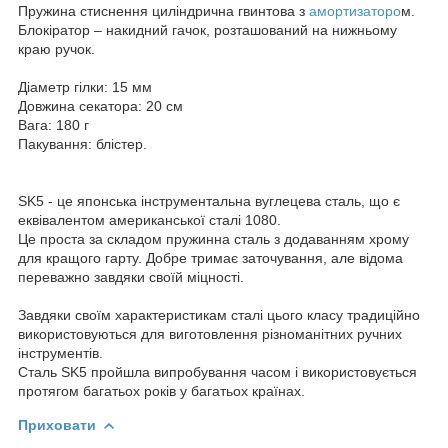
Пружина стиснення циліндрична гвинтова з
амортизаторо
м.
Блокіратор – накидний гачок, розташований на нижньому
краю ручок.
Діаметр гілки: 15 мм
Довжина секатора: 20 см
Вага: 180 г
Пакування: блістер.
SK5 - це японська інструментальна вуглецева сталь, що є
еквівалентом американської сталі 1080.
Це проста за складом пружинна сталь з додаванням хрому
для кращого гарту. Добре тримає заточування, але відома
переважно завдяки своїй міцності.
Завдяки своїм характеристикам сталі цього класу традиційно
використовуються для виготовлення різноманітних ручних
інструментів.
Сталь SK5 пройшла випробування часом і використовується
протягом багатьох років у багатьох країнах.
Приховати