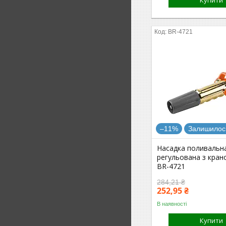
Купити
BR-4721
–11%
Залишилось
Насадка поливальн
регульована з кран
BR-4721
284,21 ₴
252,95 ₴
В наявності
Купити