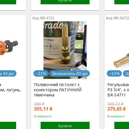
Купити
BR-4721
BR-S471
 43 дні
–11%
Залишилось 43 дні
–11%
З
а
Поливочний пістолет з
Регульован
ом, латунь,
конектором ЛАТУННИЙ
РЗ 3/4", з
Німеччина
BR-S4711
399 ₴
309,72 ₴
355,11 ₴
275,65 ₴
В наявності
В наявності
Купити