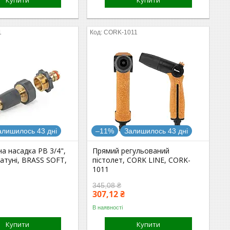
Купити
Купити
1
CORK-1011
алишилось 43 дні
–11%
Залишилось 43 дні
а насадка РВ 3/4",
Прямий регульований
 латуні, BRASS SOFT,
пістолет, CORK LINE, CORK-
1011
345,08 ₴
307,12 ₴
В наявності
Купити
Купити