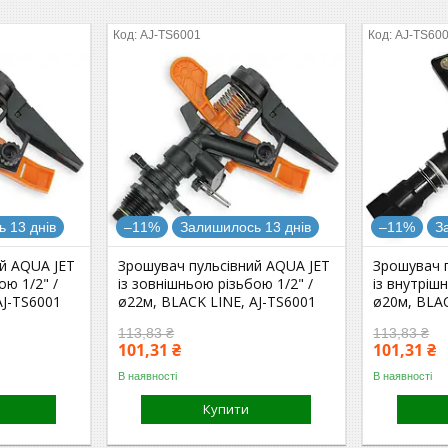
AJ-TS6001
AJ-TS60
 13 днів
–11%
Залишилось 13 днів
–11%
З
й AQUA JET
Зрошувач пульсівний AQUA JET
Зрошувач 
ою 1/2" /
із зовнішньою різьбою 1/2" /
із внутріш
AJ-TS6001
ø22м, BLACK LINE, AJ-TS6001
ø20м, BLAC
113,83 ₴
113,83 ₴
101,31 ₴
101,31 ₴
В наявності
В наявності
Купити