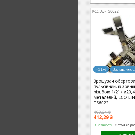
AJ-TS6022
–11%
Залишилось
Зрошувач обертови
пульсівний, із зовн
різьбою 1/2" / ø20,4
металевий, ECO LINE
TS6022
463,24 ₴
412,29 ₴
В наявності
Оптом і в ро