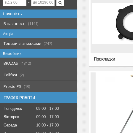
Наявність
В наявності
1141
Акція
Товари зі знижками
747
Виробник
Прокладки
BRADAS
1312
Cellfast
2
Presto-PS
19
ГРАФІК РОБОТИ
Понеділок
09:00
17:00
Вівторок
09:00
17:00
Середа
10:00
17:00