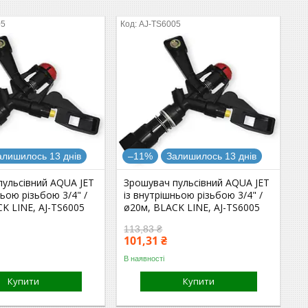
05
AJ-TS6005
алишилось 13 днів
–11%
Залишилось 13 днів
пульсівний AQUA JET
Зрошувач пульсівний AQUA JET
ньою різьбою 3/4" /
із внутрішньою різьбою 3/4" /
K LINE, AJ-TS6005
ø20м, BLACK LINE, AJ-TS6005
113,83 ₴
101,31 ₴
В наявності
Купити
Купити