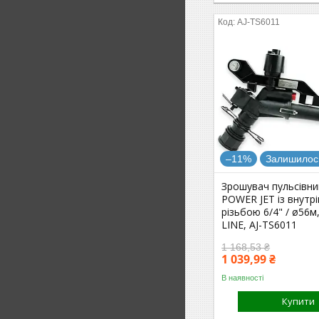
AJ-TS6011
–11%
Залишилось
Зрошувач пульсівн
POWER JET із внутр
різьбою 6/4" / ø56м
LINE, AJ-TS6011
1 168,53 ₴
1 039,99 ₴
В наявності
Купити