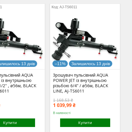
11
AJ-TS6011
алишилось 13 днів
–11%
Залишилось 13 днів
пульсівний AQUA
Зрошувач пульсівний AQUA
 із внутрішньою
POWER JET із внутрішньою
1/2" , ø56м, BLACK
різьбою 6/4" / ø56м, BLACK
S6011
LINE, AJ-TS6011
1 168,53 ₴
₴
1 039,99 ₴
В наявності
Купити
Купити