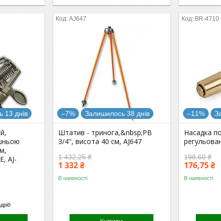
AJ647
BR-4710
 13 днів
–7%
Залишилось 38 днів
–11%
З
й,
Штатив - тринога,&nbsp;РВ
Насадка п
ішньою
3/4", висота 40 см, AJ647
регульова
м,
1 432,25 ₴
198,60 ₴
, AJ-
1 332 ₴
176,75 ₴
В наявності
В наявності
здріб