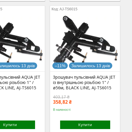
15
AJ-TS6015
алишилось 13 днів
–11%
Залишилось 13 днів
пульсівний AQUA JET
Зрошувач пульсівний AQUA JET
ньою різьбою 1" /
із внутрішньою різьбою 1" /
K LINE, AJ-TS6015
ø56м, BLACK LINE, AJ-TS6015
403,17 ₴
358,82 ₴
В наявності
Купити
Купити