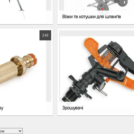
Візки та котушки для шлангів
243
ву
Зрошувачі