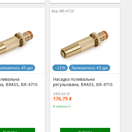
BR-4710
алишилось 43 дні
–11%
Залишилось 43 дні
оливальна
Насадка поливальна
на, BRASS, BR-4710
регульована, BRASS, BR-4710
198,60 ₴
176,75 ₴
В наявності