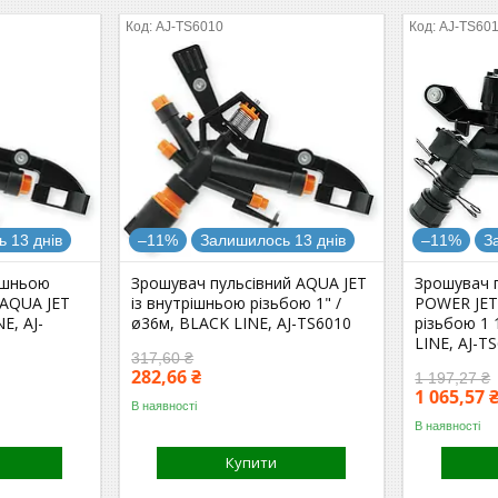
AJ-TS6010
AJ-TS60
 13 днів
–11%
Залишилось 13 днів
–11%
З
ішньою
Зрошувач пульсівний AQUA JET
Зрошувач 
 AQUA JET
із внутрішньою різьбою 1" /
POWER JET
E, AJ-
ø36м, BLACK LINE, AJ-TS6010
різьбою 1 
LINE, AJ-T
317,60 ₴
282,66 ₴
1 197,27 ₴
1 065,57 
В наявності
В наявності
Купити