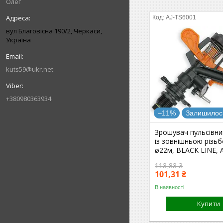
Олег
AJ-TS6001
вул Благовісна 190/2, Черкаси,
Україна
kuts59@ukr.net
+380980363934
–11%
Залишилось
Зрошувач пульсівни
із зовнішньою різьб
ø22м, BLACK LINE, 
113,83 ₴
101,31 ₴
В наявності
Купити