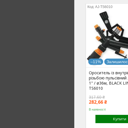
AJ-TS6010
–11%
Залишилось
Ороситель із внутр
різьбою пульсівний
1" / ø36м, BLACK LIN
TS6010
317,60 ₴
282,66 ₴
В наявності
Купити