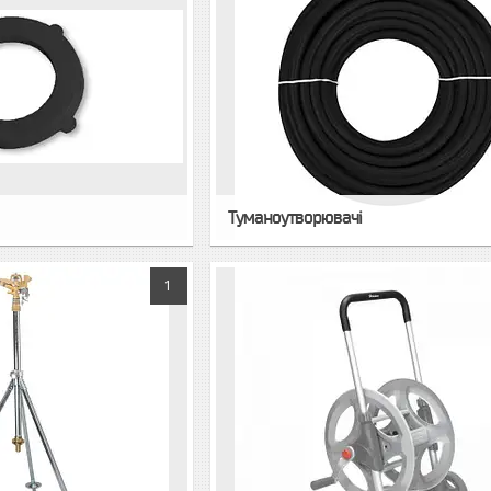
Туманоутворювачі
1