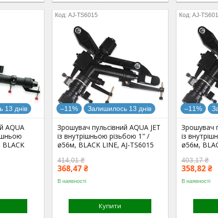
AJ-TS6015
AJ-TS60
 13 днів
–11%
Залишилось 13 днів
–11%
З
ий AQUA
Зрошувач пульсівний AQUA JET
Зрошувач 
ішньою
із внутрішньою різьбою 1" /
із внутріш
, BLACK
ø56м, BLACK LINE, AJ-TS6015
ø56м, BLAC
414,01 ₴
403,17 ₴
368,47 ₴
358,82 ₴
В наявності
В наявності
Купити