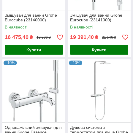
Змішувач для ванни Grohe
Змішувач для ванни Grohe
Eurocube (23140000)
Eurocube (23141000)
В наявності
В наявності
16 475,40
19 391,40
₴
₴
18 306 ₴
21 546 ₴
Купити
Купити
–10%
–10%
Одноважільний змішувач для
Душова система з
ванни Grohe Essence
термостатом для душа Grohe