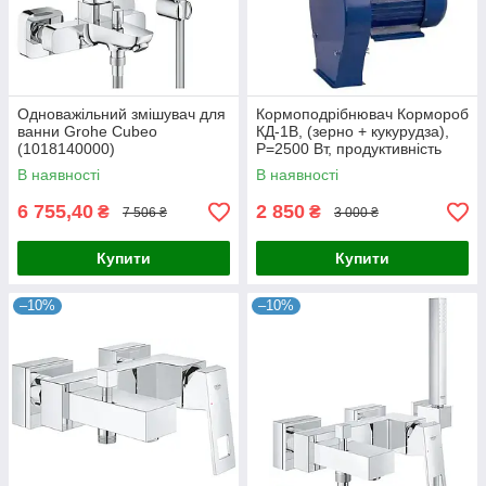
Одноважільний змішувач для
Кормоподрібнювач Кормороб
ванни Grohe Cubeo
КД-1В, (зерно + кукурудза),
(1018140000)
P=2500 Вт, продуктивність
макс. - 240кг/год.
В наявності
В наявності
6 755,40
2 850
₴
₴
7 506 ₴
3 000 ₴
Купити
Купити
–10%
–10%