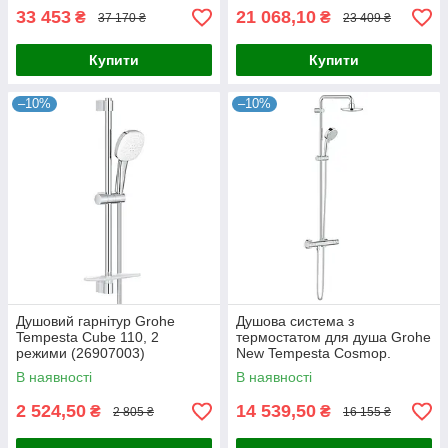
33 453
21 068,10
₴
₴
37 170 ₴
23 409 ₴
Купити
Купити
–10%
–10%
Душовий гарнітур Grohe
Душова система з
Tempesta Cube 110, 2
термостатом для душа Grohe
режими (26907003)
New Tempesta Cosmop.
System (27922000)
В наявності
В наявності
2 524,50
14 539,50
₴
₴
2 805 ₴
16 155 ₴