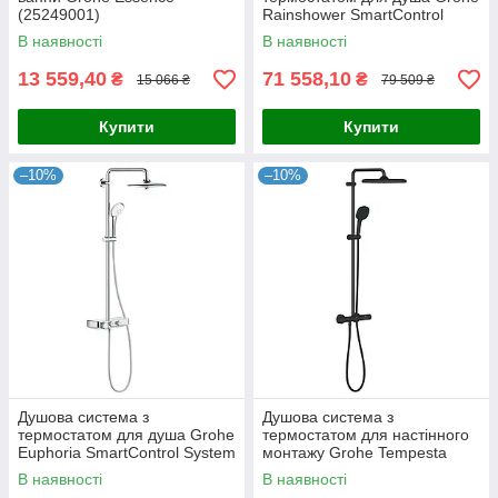
(25249001)
Rainshower SmartControl
(26250000)
В наявності
В наявності
13 559,40
71 558,10
₴
₴
15 066 ₴
79 509 ₴
Купити
Купити
–10%
–10%
Душова система з
Душова система з
термостатом для душа Grohe
термостатом для настінного
Euphoria SmartControl System
монтажу Grohe Tempesta
(26509000)
System 250 Cube
В наявності
В наявності
(266892431)