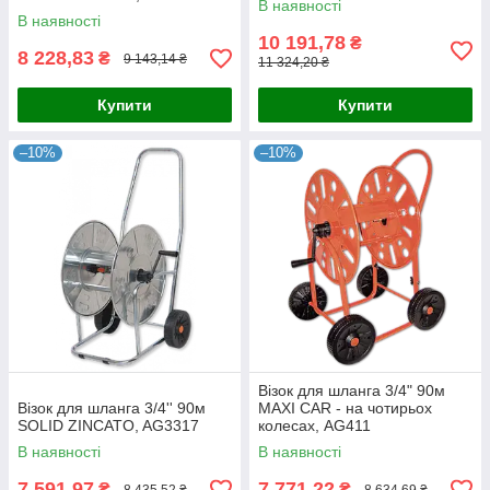
В наявності
В наявності
10 191,78
₴
8 228,83
₴
9 143,14 ₴
11 324,20 ₴
Купити
Купити
–10%
–10%
Візок для шланга 3/4" 90м
Візок для шланга 3/4'' 90м
MAXI CAR - на чотирьох
SOLID ZINCATO, AG3317
колесах, AG411
В наявності
В наявності
7 591,97
7 771,22
₴
₴
8 435,52 ₴
8 634,69 ₴