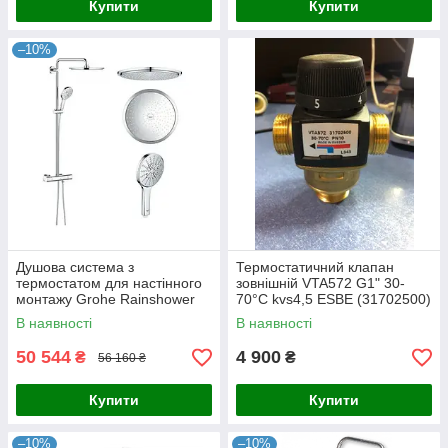
Купити
Купити
–10%
Душова система з
Термостатичний клапан
термостатом для настінного
зовнішній VTA572 G1" 30-
монтажу Grohe Rainshower
70°С kvs4,5 ESBE (31702500)
Smartactive 310 (27966001)
В наявності
В наявності
50 544
4 900
₴
₴
56 160 ₴
Купити
Купити
–10%
–10%