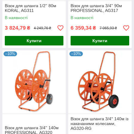
Візок для шланга 1/2'' 80м
Візок для шланга 3/4'' 90м
KORAL, AG311
PROFESSIONAL, AG317
В наявності
В наявності
3 824,79
6 359,34
₴
₴
4 249,76 ₴
7 065,93 ₴
Купити
Купити
–10%
–10%
Візок для шланга 3/4′′ 140м із
накачаними колесами,
Візок для шланга 3/4'' 140м
AG320-RG
PROFESSIONAL, AG320