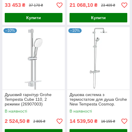
33 453
21 068,10
₴
₴
37 170 ₴
23 409 ₴
Купити
Купити
–10%
–10%
Душовий гарнітур Grohe
Душова система з
Tempesta Cube 110, 2
термостатом для душа Grohe
режими (26907003)
New Tempesta Cosmop.
System (27922000)
В наявності
В наявності
2 524,50
14 539,50
₴
₴
2 805 ₴
16 155 ₴