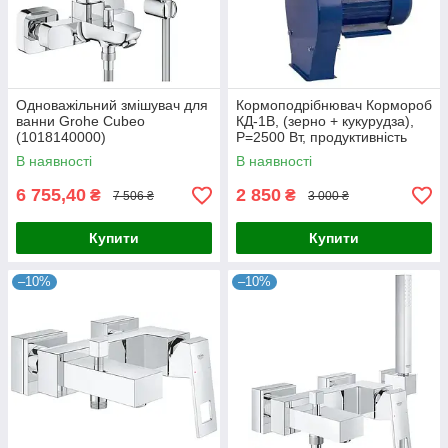
Одноважільний змішувач для
Кормоподрібнювач Кормороб
ванни Grohe Cubeo
КД-1В, (зерно + кукурудза),
(1018140000)
P=2500 Вт, продуктивність
макс. - 240кг/год.
В наявності
В наявності
6 755,40
2 850
₴
₴
7 506 ₴
3 000 ₴
Купити
Купити
–10%
–10%