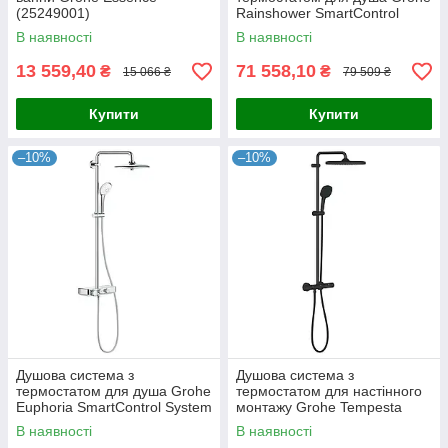
(25249001)
Rainshower SmartControl
(26250000)
В наявності
В наявності
13 559,40
71 558,10
₴
₴
15 066 ₴
79 509 ₴
Купити
Купити
–10%
–10%
Душова система з
Душова система з
термостатом для душа Grohe
термостатом для настінного
Euphoria SmartControl System
монтажу Grohe Tempesta
(26509000)
System 250 Cube
В наявності
В наявності
(266892431)