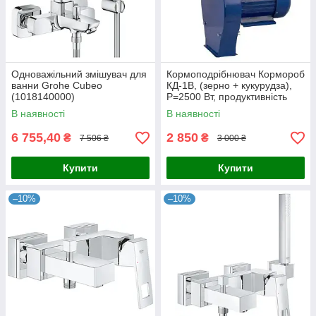
Одноважільний змішувач для
Кормоподрібнювач Кормороб
ванни Grohe Cubeo
КД-1В, (зерно + кукурудза),
(1018140000)
P=2500 Вт, продуктивність
макс. - 240кг/год.
В наявності
В наявності
6 755,40
2 850
₴
₴
7 506 ₴
3 000 ₴
Купити
Купити
–10%
–10%