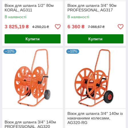
Візок для шланга 1/2'' 80м
Візок для шланга 3/4'' 90м
KORAL, AG311
PROFESSIONAL, AG317
В наявності
В наявності
3 825,19
6 360
₴
₴
4 250,21 ₴
7 066,67 ₴
Купити
Купити
–10%
–10%
Візок для шланга 3/4′′ 140м із
накачаними колесами,
Візок для шланга 3/4'' 140м
AG320-RG
PROFESSIONAL, AG320