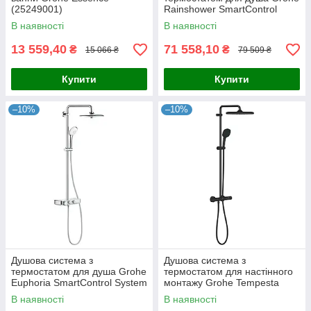
(25249001)
Rainshower SmartControl
(26250000)
В наявності
В наявності
13 559,40
71 558,10
₴
₴
15 066 ₴
79 509 ₴
Купити
Купити
–10%
–10%
Душова система з
Душова система з
термостатом для душа Grohe
термостатом для настінного
Euphoria SmartControl System
монтажу Grohe Tempesta
(26509000)
System 250 Cube
В наявності
В наявності
(266892431)