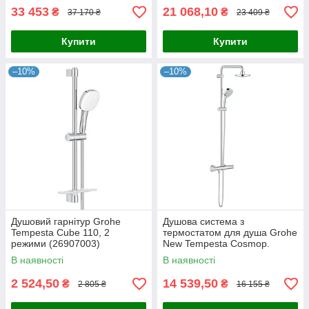
33 453
21 068,10
₴
₴
37 170 ₴
23 409 ₴
Купити
Купити
–10%
–10%
Душовий гарнітур Grohe
Душова система з
Tempesta Cube 110, 2
термостатом для душа Grohe
режими (26907003)
New Tempesta Cosmop.
System (27922000)
В наявності
В наявності
2 524,50
14 539,50
₴
₴
2 805 ₴
16 155 ₴