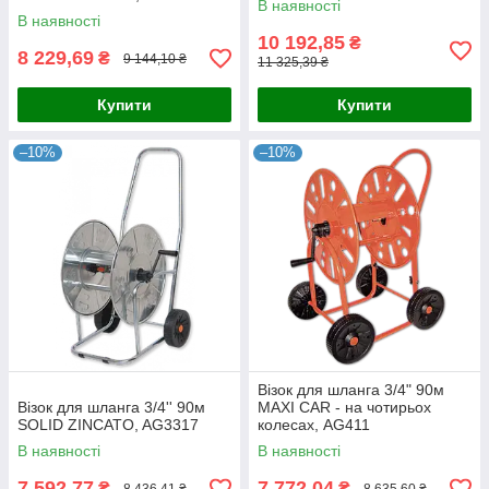
В наявності
В наявності
10 192,85
₴
8 229,69
₴
9 144,10 ₴
11 325,39 ₴
Купити
Купити
–10%
–10%
Візок для шланга 3/4" 90м
Візок для шланга 3/4'' 90м
MAXI CAR - на чотирьох
SOLID ZINCATO, AG3317
колесах, AG411
В наявності
В наявності
7 592,77
7 772,04
₴
₴
8 436,41 ₴
8 635,60 ₴