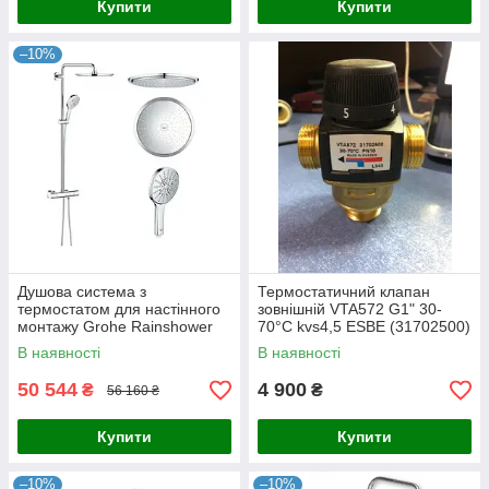
Купити
Купити
–10%
Душова система з
Термостатичний клапан
термостатом для настінного
зовнішній VTA572 G1" 30-
монтажу Grohe Rainshower
70°С kvs4,5 ESBE (31702500)
Smartactive 310 (27966001)
В наявності
В наявності
50 544
4 900
₴
₴
56 160 ₴
Купити
Купити
–10%
–10%