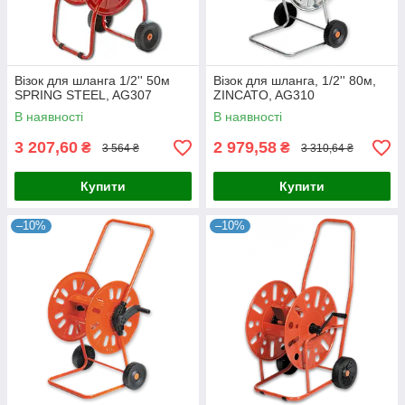
Візок для шланга 1/2'' 50м
Візок для шланга, 1/2'' 80м,
SPRING STEEL, AG307
ZINCATO, AG310
В наявності
В наявності
3 207,60
2 979,58
₴
₴
3 564 ₴
3 310,64 ₴
Купити
Купити
–10%
–10%