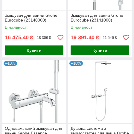
Змішувач для ванни Grohe
Змішувач для ванни Grohe
Eurocube (23140000)
Eurocube (23141000)
В наявності
В наявності
16 475,40
19 391,40
₴
₴
18 306 ₴
21 546 ₴
Купити
Купити
–10%
–10%
Одноважільний змішувач для
Душова система з
ванни Grohe Essence
термостатом для душа Grohe