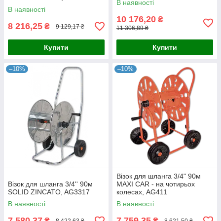
В наявності
В наявності
10 176,20
₴
8 216,25
₴
9 129,17 ₴
11 306,89 ₴
Купити
Купити
–10%
–10%
Візок для шланга 3/4" 90м
Візок для шланга 3/4'' 90м
MAXI CAR - на чотирьох
SOLID ZINCATO, AG3317
колесах, AG411
В наявності
В наявності
7 580,37
7 759,35
₴
₴
8 422,63 ₴
8 621,50 ₴