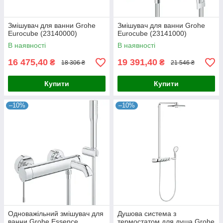
Змішувач для ванни Grohe
Змішувач для ванни Grohe
Eurocube (23140000)
Eurocube (23141000)
В наявності
В наявності
16 475,40
19 391,40
₴
₴
18 306 ₴
21 546 ₴
Купити
Купити
–10%
–10%
Одноважільний змішувач для
Душова система з
ванни Grohe Essence
термостатом для душа Grohe