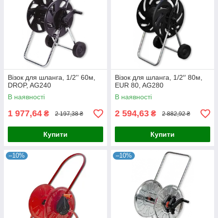
Візок для шланга, 1/2'' 60м,
Візок для шланга, 1/2′′ 80м,
DROP, AG240
EUR 80, AG280
В наявності
В наявності
1 977,64
2 594,63
₴
₴
2 197,38 ₴
2 882,92 ₴
Купити
Купити
–10%
–10%