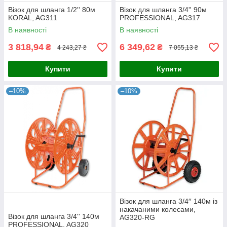
Візок для шланга 1/2'' 80м
Візок для шланга 3/4'' 90м
KORAL, AG311
PROFESSIONAL, AG317
В наявності
В наявності
3 818,94
6 349,62
₴
₴
4 243,27 ₴
7 055,13 ₴
Купити
Купити
–10%
–10%
Візок для шланга 3/4′′ 140м із
накачаними колесами,
Візок для шланга 3/4'' 140м
AG320-RG
PROFESSIONAL, AG320