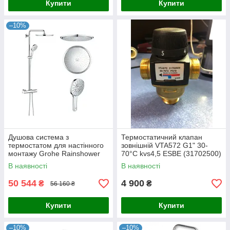
Купити
Купити
–10%
Душова система з
Термостатичний клапан
термостатом для настінного
зовнішній VTA572 G1" 30-
монтажу Grohe Rainshower
70°С kvs4,5 ESBE (31702500)
Smartactive 310 (27966001)
В наявності
В наявності
50 544
4 900
₴
₴
56 160 ₴
Купити
Купити
–10%
–10%