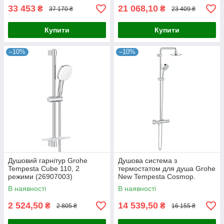
33 453
21 068,10
₴
₴
37 170 ₴
23 409 ₴
Купити
Купити
–10%
–10%
Душовий гарнітур Grohe
Душова система з
Tempesta Cube 110, 2
термостатом для душа Grohe
режими (26907003)
New Tempesta Cosmop.
System (27922000)
В наявності
В наявності
2 524,50
14 539,50
₴
₴
2 805 ₴
16 155 ₴