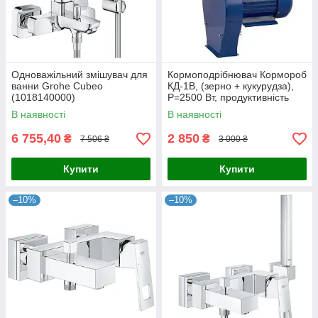
Одноважільний змішувач для
Кормоподрібнювач Кормороб
ванни Grohe Cubeo
КД-1В, (зерно + кукурудза),
(1018140000)
P=2500 Вт, продуктивність
макс. - 240кг/год.
В наявності
В наявності
6 755,40
2 850
₴
₴
7 506 ₴
3 000 ₴
Купити
Купити
–10%
–10%