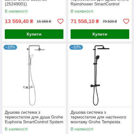
(25249001)
Rainshower SmartControl
(26250000)
В наявності
В наявності
13 559,40
71 558,10
₴
₴
15 066 ₴
79 509 ₴
Купити
Купити
–10%
–10%
Душова система з
Душова система з
термостатом для душа Grohe
термостатом для настінного
Euphoria SmartControl System
монтажу Grohe Tempesta
(26509000)
System 250 Cube
В наявності
В наявності
(266892431)