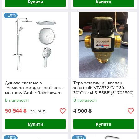
Купити
Купити
–10%
Душова система з
Термостатичний клапан
термостатом для настінного
зовнішній VTA572 G1" 30-
монтажу Grohe Rainshower
70°С kvs4,5 ESBE (31702500)
Smartactive 310 (27966001)
В наявності
В наявності
50 544
4 900
₴
₴
56 160 ₴
Купити
Купити
–10%
–10%