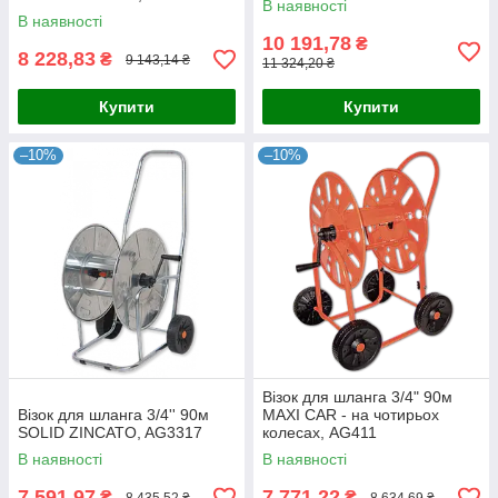
В наявності
В наявності
10 191,78
₴
8 228,83
₴
9 143,14 ₴
11 324,20 ₴
Купити
Купити
–10%
–10%
Візок для шланга 3/4" 90м
Візок для шланга 3/4'' 90м
MAXI CAR - на чотирьох
SOLID ZINCATO, AG3317
колесах, AG411
В наявності
В наявності
7 591,97
7 771,22
₴
₴
8 435,52 ₴
8 634,69 ₴