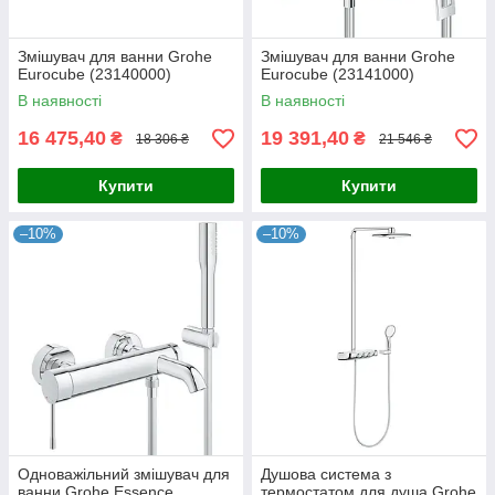
Змішувач для ванни Grohe
Змішувач для ванни Grohe
Eurocube (23140000)
Eurocube (23141000)
В наявності
В наявності
16 475,40
19 391,40
₴
₴
18 306 ₴
21 546 ₴
Купити
Купити
–10%
–10%
Одноважільний змішувач для
Душова система з
ванни Grohe Essence
термостатом для душа Grohe