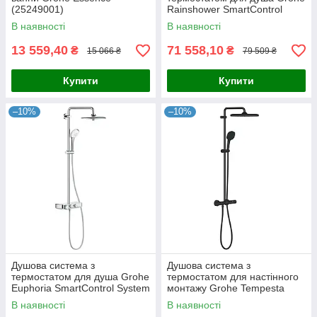
(25249001)
Rainshower SmartControl
(26250000)
В наявності
В наявності
13 559,40
71 558,10
₴
₴
15 066 ₴
79 509 ₴
Купити
Купити
–10%
–10%
Душова система з
Душова система з
термостатом для душа Grohe
термостатом для настінного
Euphoria SmartControl System
монтажу Grohe Tempesta
(26509000)
System 250 Cube
В наявності
В наявності
(266892431)