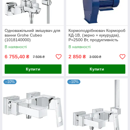
Одноважільний змішувач для
Кормоподрібнювач Кормороб
ванни Grohe Cubeo
КД-1В, (зерно + кукурудза),
(1018140000)
P=2500 Вт, продуктивність
макс. - 240кг/год.
В наявності
В наявності
6 755,40
2 850
₴
₴
7 506 ₴
3 000 ₴
Купити
Купити
–10%
–10%