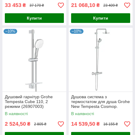
33 453
21 068,10
₴
₴
37 170 ₴
23 409 ₴
Купити
Купити
–10%
–10%
Душовий гарнітур Grohe
Душова система з
Tempesta Cube 110, 2
термостатом для душа Grohe
режими (26907003)
New Tempesta Cosmop.
System (27922000)
В наявності
В наявності
2 524,50
14 539,50
₴
₴
2 805 ₴
16 155 ₴