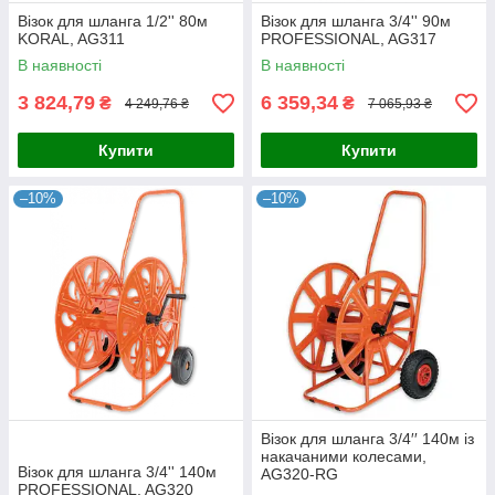
Візок для шланга 1/2'' 80м
Візок для шланга 3/4'' 90м
KORAL, AG311
PROFESSIONAL, AG317
В наявності
В наявності
3 824,79
6 359,34
₴
₴
4 249,76 ₴
7 065,93 ₴
Купити
Купити
–10%
–10%
Візок для шланга 3/4′′ 140м із
накачаними колесами,
Візок для шланга 3/4'' 140м
AG320-RG
PROFESSIONAL, AG320