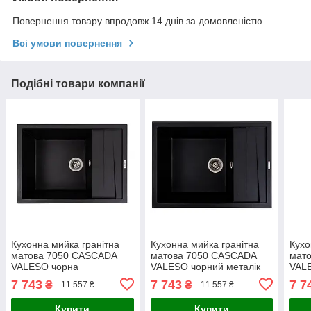
Повернення товару впродовж 14 днів за домовленістю
Всі умови повернення
Подібні товари компанії
Кухонна мийка гранітна
Кухонна мийка гранітна
Кухо
матова 7050 CASCADA
матова 7050 CASCADA
мат
VALESO чорна
VALESO чорний металік
VAL
7 743
7 743
7 7
₴
₴
11 557 ₴
11 557 ₴
Купити
Купити