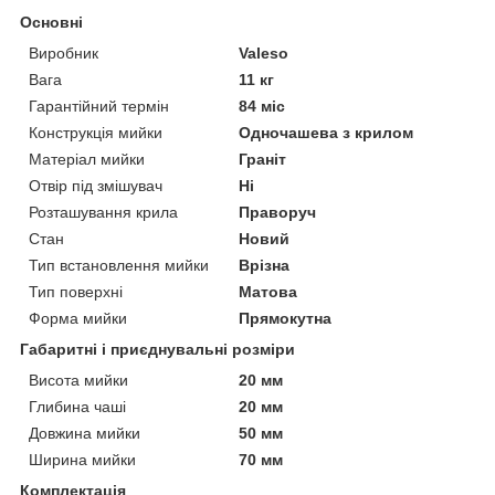
Основні
Виробник
Valeso
Вага
11 кг
Гарантійний термін
84 міс
Конструкція мийки
Одночашева з крилом
Матеріал мийки
Граніт
Отвір під змішувач
Ні
Розташування крила
Праворуч
Стан
Новий
Тип встановлення мийки
Врізна
Тип поверхні
Матова
Форма мийки
Прямокутна
Габаритні і приєднувальні розміри
Висота мийки
20 мм
Глибина чаші
20 мм
Довжина мийки
50 мм
Ширина мийки
70 мм
Комплектація