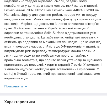
надзвичайно твердої акрилової смоли, завдяки чому
невибаглива у догляді, а також має великий запас міцності.
Розмір мийки 700х500х200мм Розміри чаші 440х430х200 мм
Наявність відділу для сушіння робить процес миття посуду
швидким і легким. Мийка має матову фактуру і приємний для
ока колір- Моріон, що дозволяє їй легко вписатися в інтер'єр
кухні. Мийка виготовлена в Україні із якісної німецької
сировини за технологією Solid Surface з дотриманням усіх
необхідних стандартів. Це забезпечує мийці такі переваги: •
стійкість до подряпин та механічних пошкоджень; • захист від
втрати кольору з часом, стійкість до УФ-променів; • здатність
витримувати різкі перепади температури: можна спокійно
лити гарячу воду та не турбуватися про стан мийки; •
правильна геометрія, що сприяє легкій установці та щільному
приляганню до поверхні; • термін гарантії 7 років. У комплекті
з мийкою йдуть усі необхідні для встановлення кріплення. У
мийці є бічний перелив, який при заповненні чаші зливатиме
надлишки води.
Приховати
Характеристики