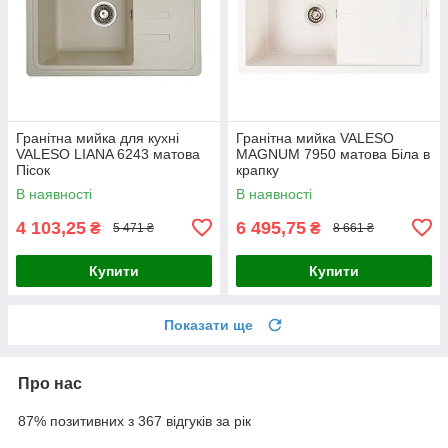
Гранітна мийка для кухні
Гранітна мийка VALESO
VALESO LIANA 6243 матова
MAGNUM 7950 матова Біла в
Пісок
крапку
В наявності
В наявності
4 103,25
6 495,75
₴
₴
5 471 ₴
8 661 ₴
Купити
Купити
Показати ще
Про нас
87% позитивних з 367 відгуків за рік