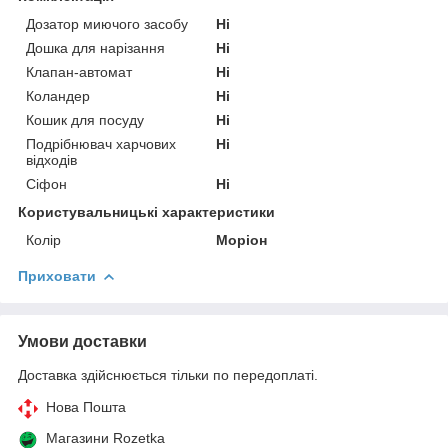
Дозатор миючого засобу
Ні
Дошка для нарізання
Ні
Клапан-автомат
Ні
Коландер
Ні
Кошик для посуду
Ні
Подрібнювач харчових
Ні
відходів
Сіфон
Ні
Користувальницькі характеристики
Колір
Моріон
Приховати
Умови доставки
Доставка здійснюється тільки по передоплаті.
Нова Пошта
Магазини Rozetka