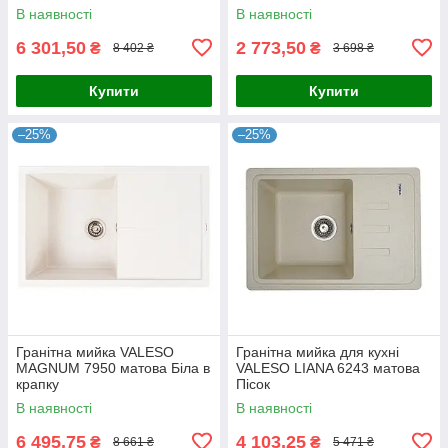
В наявності
В наявності
6 301,50
2 773,50
₴
₴
8 402 ₴
3 698 ₴
Купити
Купити
–25%
–25%
Гранітна мийка VALESO
Гранітна мийка для кухні
MAGNUM 7950 матова Біла в
VALESO LIANA 6243 матова
крапку
Пісок
В наявності
В наявності
6 495,75
4 103,25
₴
₴
8 661 ₴
5 471 ₴