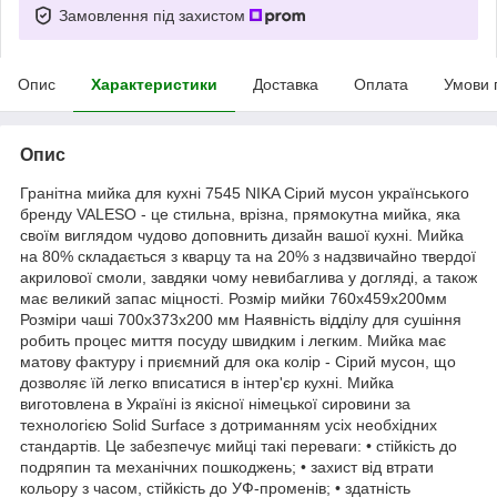
Замовлення під захистом
Опис
Характеристики
Доставка
Оплата
Умови 
Опис
Гранітна мийка для кухні 7545 NIKA Сірий мусон українського
бренду VALESO - це стильна, врізна, прямокутна мийка, яка
своїм виглядом чудово доповнить дизайн вашої кухні. Мийка
на 80% складається з кварцу та на 20% з надзвичайно твердої
акрилової смоли, завдяки чому невибаглива у догляді, а також
має великий запас міцності. Розмір мийки 760х459х200мм
Розміри чаші 700х373х200 мм Наявність відділу для сушіння
робить процес миття посуду швидким і легким. Мийка має
матову фактуру і приємний для ока колір - Сірий мусон, що
дозволяє їй легко вписатися в інтер'єр кухні. Мийка
виготовлена в Україні із якісної німецької сировини за
технологією Solid Surface з дотриманням усіх необхідних
стандартів. Це забезпечує мийці такі переваги: • стійкість до
подряпин та механічних пошкоджень; • захист від втрати
кольору з часом, стійкість до УФ-променів; • здатність