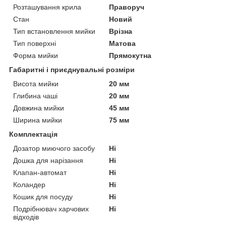
Розташування крила
Праворуч
Стан
Новий
Тип встановлення мийки
Врізна
Тип поверхні
Матова
Форма мийки
Прямокутна
Габаритні і приєднувальні розміри
Висота мийки
20 мм
Глибина чаші
20 мм
Довжина мийки
45 мм
Ширина мийки
75 мм
Комплектація
Дозатор миючого засобу
Ні
Дошка для нарізання
Ні
Клапан-автомат
Ні
Коландер
Ні
Кошик для посуду
Ні
Подрібнювач харчових
Ні
відходів