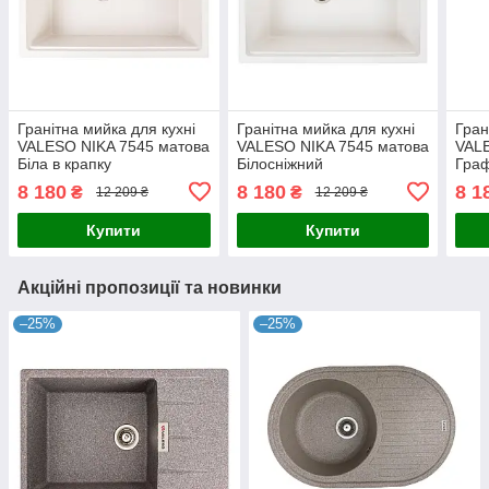
Гранітна мийка для кухні
Гранітна мийка для кухні
Гран
VALESO NIKA 7545 матова
VALESO NIKA 7545 матова
VALE
Біла в крапку
Білосніжний
Граф
8 180
8 180
8 1
₴
₴
12 209 ₴
12 209 ₴
Купити
Купити
Акційні пропозиції та новинки
–25%
–25%