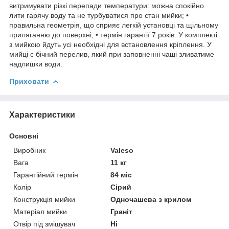
витримувати різкі перепади температури: можна спокійно
лити гарячу воду та не турбуватися про стан мийки; •
правильна геометрія, що сприяє легкій установці та щільному
приляганню до поверхні; • термін гарантії 7 років. У комплекті
з мийкою йдуть усі необхідні для встановлення кріплення. У
мийці є бічний перелив, який при заповненні чаші зливатиме
надлишки води.
Приховати
Характеристики
Основні
Виробник
Valeso
Вага
11 кг
Гарантійний термін
84 міс
Колір
Сірий
Конструкція мийки
Одночашева з крилом
Матеріал мийки
Граніт
Отвір під змішувач
Ні