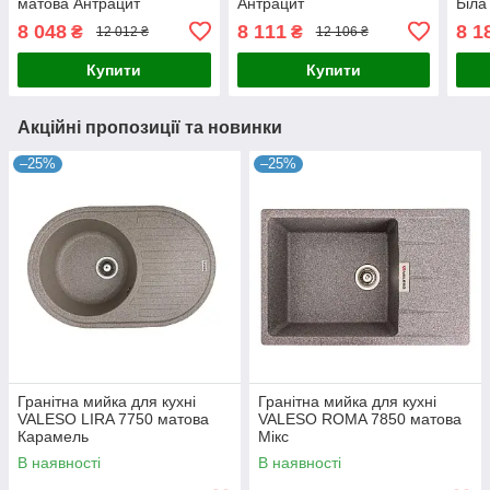
матова Антрацит
Антрацит
Біла
8 048
8 111
8 1
₴
₴
12 012 ₴
12 106 ₴
Купити
Купити
Акційні пропозиції та новинки
–25%
–25%
Гранітна мийка для кухні
Гранітна мийка для кухні
VALESO LIRA 7750 матова
VALESO ROMA 7850 матова
Карамель
Мікс
В наявності
В наявності