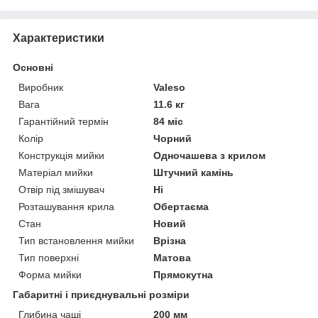
Характеристики
Основні
Виробник
Valeso
Вага
11.6 кг
Гарантійний термін
84 міс
Колір
Чорний
Конструкція мийки
Одночашева з крилом
Матеріал мийки
Штучний камінь
Отвір під змішувач
Ні
Розташування крила
Обертаєма
Стан
Новий
Тип встановлення мийки
Врізна
Тип поверхні
Матова
Форма мийки
Прямокутна
Габаритні і приєднувальні розміри
Глибина чаші
200 мм