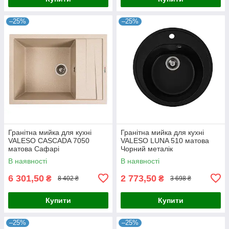
–25%
–25%
Гранітна мийка для кухні
Гранітна мийка для кухні
VALESO CASCADA 7050
VALESO LUNA 510 матова
матова Сафарі
Чорний металік
В наявності
В наявності
6 301,50
2 773,50
₴
₴
8 402 ₴
3 698 ₴
Купити
Купити
–25%
–25%