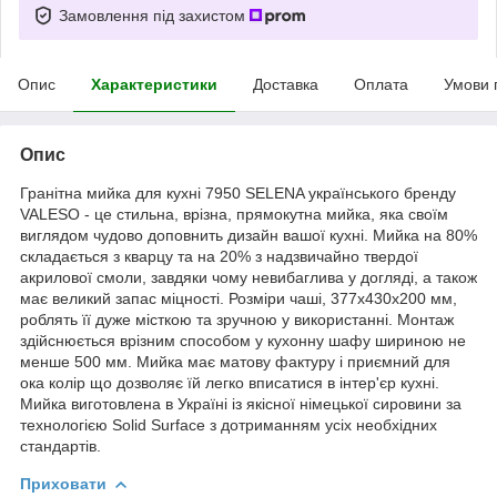
Замовлення під захистом
Опис
Характеристики
Доставка
Оплата
Умови 
Опис
Гранітна мийка для кухні 7950 SELENA українського бренду
VALESO - це стильна, врізна, прямокутна мийка, яка своїм
виглядом чудово доповнить дизайн вашої кухні. Мийка на 80%
складається з кварцу та на 20% з надзвичайно твердої
акрилової смоли, завдяки чому невибаглива у догляді, а також
має великий запас міцності. Розміри чаші, 377x430x200 мм,
роблять її дуже місткою та зручною у використанні. Монтаж
здійснюється врізним способом у кухонну шафу шириною не
менше 500 мм. Мийка має матову фактуру і приємний для
ока колір що дозволяє їй легко вписатися в інтер'єр кухні.
Мийка виготовлена в Україні із якісної німецької сировини за
технологією Solid Surface з дотриманням усіх необхідних
стандартів.
Приховати