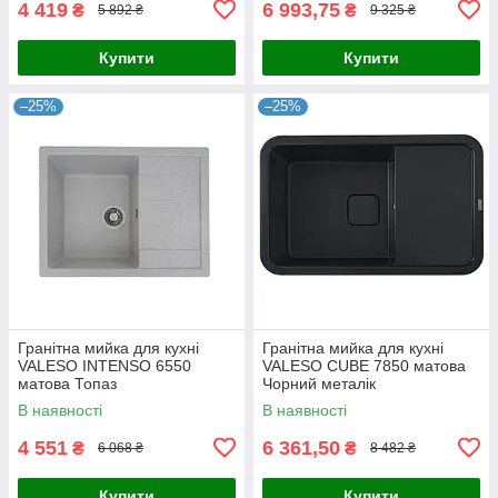
4 419
6 993,75
₴
₴
5 892 ₴
9 325 ₴
Купити
Купити
–25%
–25%
Гранітна мийка для кухні
Гранітна мийка для кухні
VALESO INTENSO 6550
VALESO CUBE 7850 матова
матова Топаз
Чорний металік
В наявності
В наявності
4 551
6 361,50
₴
₴
6 068 ₴
8 482 ₴
Купити
Купити