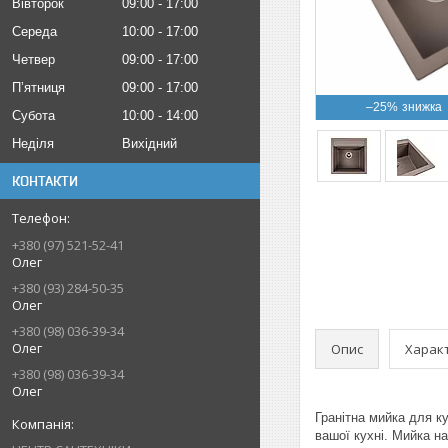
Вівторок
09:00
17:00
Середа
10:00
17:00
Четвер
09:00
17:00
Пʼятниця
09:00
17:00
–25%
Субота
10:00
14:00
Неділя
Вихідний
КОНТАКТИ
+380 (97) 521-52-41
Олег
+380 (93) 284-50-35
Олег
+380 (98) 036-39-34
Олег
Опис
Харак
+380 (98) 036-39-34
Олег
Гранітна мийка для к
вашої кухні. Мийка н