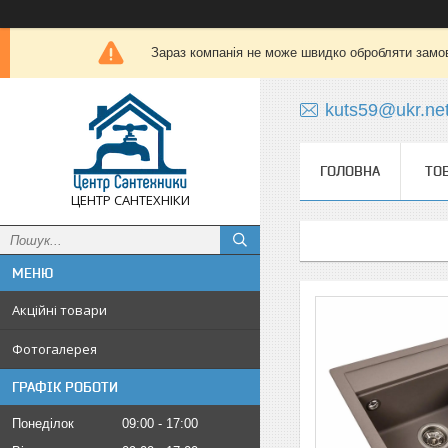
Зараз компанія не може швидко обробляти замов
kuts59@ukr.ne
ГОЛОВНА
ТО
ЦЕНТР САНТЕХНІКИ
Акційні товари
Фотогалерея
ГРАФІК РОБОТИ
Понеділок
09:00
17:00