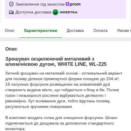
Замовлення під захистом
Доступна доставка
Опис
Характеристики
Доставка
Оплата
Умови 
Опис
Зрошувач осцилюючий металевий з
алюмінієвою дугою, WHITE LINE, WL-Z25
Хитний зрошувач на металевій основі - оптимальний варіант
для поливу ділянок прямокутної форми площею до 334 м².
18 латунних форсунок розміщених на алюмінієвій дузі
створюють водяне віяло, що гойдається з боку в бік. Полив
газон і низькорослі рослини відбувається делікатно і
рівномірно. Кут коливання дуги, тобто відстань поливу,
регулюється зручними повзунками.
В комплект входить голка для очищення форсунок. Шланг
підключається до дощувача за допомогою стандартного
конектора.