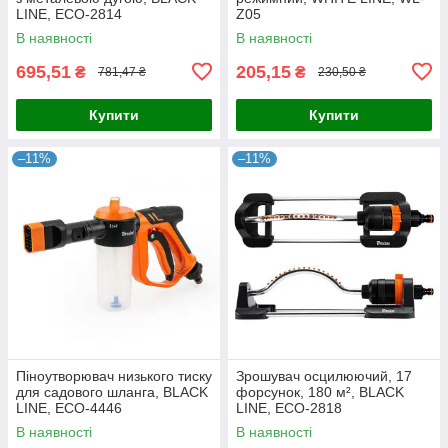
LINE, ECO-2814
Z05
В наявності
В наявності
695,51
205,15
₴
₴
781,47 ₴
230,50 ₴
Купити
Купити
–11%
–11%
Піноутворювач низького тиску
Зрошувач осцилюючий, 17
для садового шланга, BLACK
форсунок, 180 м², BLACK
LINE, ECO-4446
LINE, ECO-2818
В наявності
В наявності