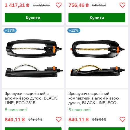
1 417,31
756,46
₴
₴
1 592,49 ₴
849,95 ₴
Купити
Купити
–11%
–11%
Зрошувач осцилівний з
Зрошувач осцилівний
алюмінієвою дугою, BLACK
компактний з алюмінієвою
LINE, ECO-2815
дугою, BLACK LINE, ECO-
2816
В наявності
В наявності
840,11
840,11
₴
₴
943,94 ₴
943,94 ₴