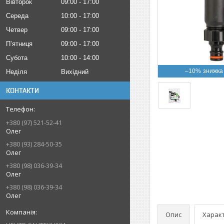
Вівторок
09:00
17:00
Середа
10:00
17:00
Четвер
09:00
17:00
Пʼятниця
09:00
17:00
Субота
10:00
14:00
–10%
Неділя
Вихідний
КОНТАКТИ
+380 (97) 521-52-41
Олег
+380 (93) 284-50-35
Олег
+380 (98) 036-39-34
Олег
+380 (98) 036-39-34
Олег
Опис
Харак