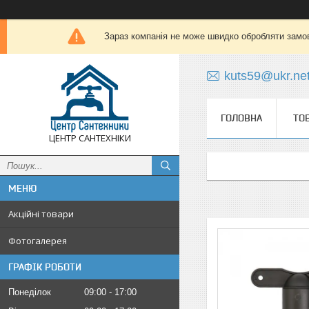
Зараз компанія не може швидко обробляти замов
kuts59@ukr.ne
ГОЛОВНА
ТО
ЦЕНТР САНТЕХНІКИ
Акційні товари
Фотогалерея
ГРАФІК РОБОТИ
Понеділок
09:00
17:00