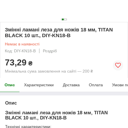
Змінні ламані леза для ножів 18 мм, TITAN
BLACK 10 шт., DIY-KN18-B
Немає в наявності
Код: DIY-KN18-B
Роздріб
73,29
₴
Мінімальна сума замовлення на сайті — 200 ₴
Опис
Характеристики
Доставка
Оплата
Умови п
Опис
Змінні ламані леза для ножів 18 мм, TITAN
BLACK 10 шт., DIY-KN18-B
Технічні характеристики: