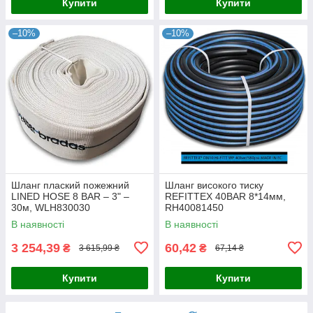
Купити
Купити
–10%
–10%
Шланг плаский пожежний
Шланг високого тиску
LINED HOSE 8 BAR – 3" –
REFITTEX 40BAR 8*14мм,
30м, WLH830030
RH40081450
В наявності
В наявності
3 254,39
60,42
₴
₴
3 615,99 ₴
67,14 ₴
Купити
Купити