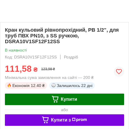
Кран кульовий рівнопрохідний, РВ 1/2", для
труб ПВХ PN10, з SS ручкою,
DSRA10V1SF12F12SS
В наявності
Код: DSRA10V1SF12F12SS
Роздріб
111,58
₴
123,98 ₴
Мінімальна сума замовлення на сайті — 200 ₴
Економія
12.40 ₴
Залишилось
22 дні
Купити
або
Купити з