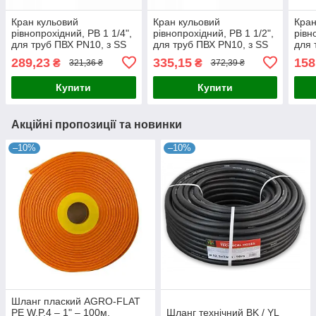
Кран кульовий
Кран кульовий
Кран
рівнопрохідний, РВ 1 1/4",
рівнопрохідний, РВ 1 1/2",
рівн
для труб ПВХ PN10, з SS
для труб ПВХ PN10, з SS
для 
ручкою,
ручкою,
DSR
289,23
335,15
158
₴
₴
321,36 ₴
372,39 ₴
DSRA10V1SF114F114SS
DSRA10V1SF112F112SS
Купити
Купити
Акційні пропозиції та новинки
–10%
–10%
Шланг плаский AGRO-FLAT
PE W.P.4 – 1" – 100м,
Шланг технічний BK / YL