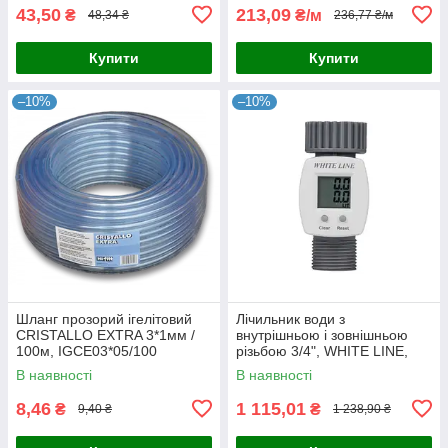
43,50
213,09
₴
₴/м
48,34 ₴
236,77 ₴/м
Купити
Купити
–10%
–10%
Шланг прозорий ігелітовий
Лічильник води з
CRISTALLO EXTRA 3*1мм /
внутрішньою і зовнішньою
100м, IGCE03*05/100
різьбою 3/4", WHITE LINE,
WL-3110
В наявності
В наявності
8,46
1 115,01
₴
₴
9,40 ₴
1 238,90 ₴