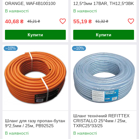
ORANGE, WAF4B100100
12,5*3мм 17BAR, TH12,5*3BK
В наявності
В наявності
40,68
55,19
₴
₴
45,21 ₴
61,32 ₴
Купити
Купити
–10%
–10%
Шланг технічний REFITTEX
Шланг для газу пропан-бутан
CRISTALLO 25*4мм / 25м,
9*2,5мм / 25м, PB92525
TXRC25*33/25
В наявності
В наявності