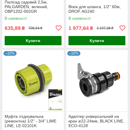
Палісад садовий 2,5м,
PALGARDEN, зелений,
Візок для шланга, 1/2'' 60м,
OBP1202-002GR
DROP, AG240
В наявності
В наявності
635,89
1 977,64
₴
₴
706,54 ₴
2 197,38 ₴
Купити
Купити
–10%
–10%
Муфта з'єднувальна
Адаптер універсальний на
(ремонтна) 1/2" - 3/4" LIME
кран ø22-24мм, BLACK LINE,
LINE, LE-02101K
ECO-4128