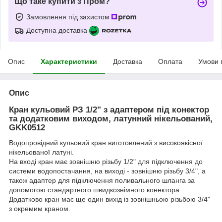
Що таке купити з Пром?
Замовлення під захистом
Доступна доставка
Опис
Характеристики
Доставка
Оплата
Умови 
Опис
Кран кульовий РЗ 1/2" з адаптером під конектор
та додатковим виходом, латунний нікельований,
GKK0512
Водопровідний кульовий кран виготовлений з високоякісної
нікельованої латуні.
На вході кран має зовнішню різьбу 1/2" для підключення до
системи водопостачання, на виході - зовнішню різьбу 3/4", а
також адаптер для підключення поливального шланга за
допомогою стандартного швидкознімного конектора.
Додатково кран має ще один вихід із зовнішньою різьбою 3/4"
з окремим краном.