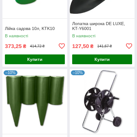
Лопатка широка DE LUXE,
Лійка садова 10л, KTK10
KT-Y6001
В наявності
В наявності
373,25
127,50
₴
₴
414,72 ₴
141,67 ₴
Купити
Купити
–10%
–10%