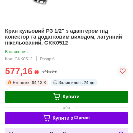
Кран кульовий РЗ 1/2" з адаптером під
конектор та додатковим виходом, латунний
нікельований, GKK0512
В наявності
Код: GKK0512
Роздріб
577,16
₴
641,29 ₴
Економія
64.13 ₴
Залишилось
24 дні
Купити
або
Купити з