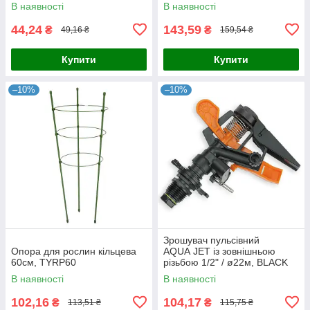
В наявності
В наявності
44,24
143,59
₴
₴
49,16 ₴
159,54 ₴
Купити
Купити
–10%
–10%
Зрошувач пульсівний
Опора для рослин кільцева
AQUA JET із зовнішньою
60см, TYRP60
різьбою 1/2" / ø22м, BLACK
LINE, AJ-TS6001
В наявності
В наявності
102,16
104,17
₴
₴
113,51 ₴
115,75 ₴