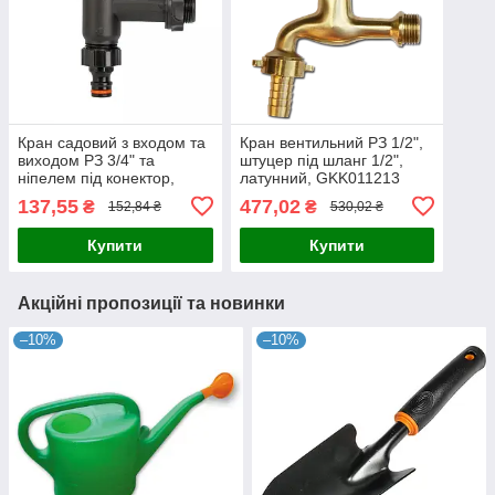
Кран садовий з входом та
Кран вентильний РЗ 1/2",
виходом РЗ 3/4" та
штуцер під шланг 1/2",
ніпелем під конектор,
латунний, GKK011213
чорний,
137,55
477,02
₴
₴
152,84 ₴
530,02 ₴
GTM3434PP/BLACK
Купити
Купити
Акційні пропозиції та новинки
–10%
–10%