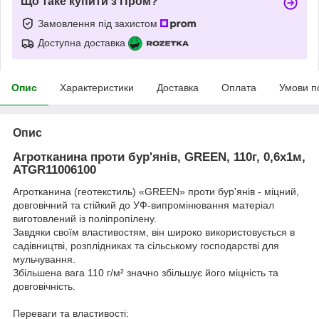
Що таке купити з Пром?
Замовлення під захистом
Доступна доставка
Опис
Характеристики
Доставка
Оплата
Умови п
Опис
Агротканина проти бур'янів, GREEN, 110г, 0,6х1м,
ATGR11006100
Агротканина (геотекстиль) «GREEN» проти бур'янів - міцний,
довговічний та стійкий до УФ-випромінювання матеріал
виготовлений із поліпропілену.
Завдяки своїм властивостям, він широко використовується в
садівництві, розплідниках та сільському господарстві для
мульчування.
Збільшена вага 110 г/м² значно збільшує його міцність та
довговічність.
Переваги та властивості: