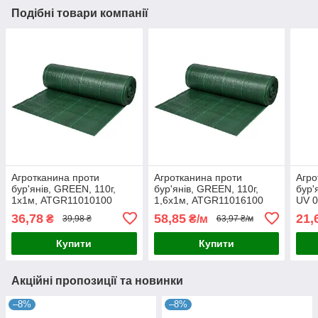
Подібні товари компанії
Агротканина проти
Агротканина проти
Агро
бур'янів, GREEN, 110г,
бур'янів, GREEN, 110г,
бур'
1х1м, ATGR11010100
1,6х1м, ATGR11016100
UV 0
ATB
36,78
58,85
21,
₴
₴/м
39,98 ₴
63,97 ₴/м
Купити
Купити
Акційні пропозиції та новинки
–8%
–8%