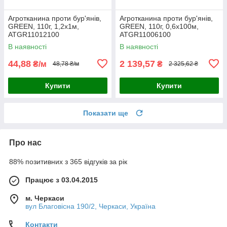
Агротканина проти бур'янів,
Агротканина проти бур'янів,
GREEN, 110г, 1,2х1м,
GREEN, 110г, 0,6х100м,
ATGR11012100
ATGR11006100
В наявності
В наявності
44,88
2 139,57
₴/м
₴
48,78 ₴/м
2 325,62 ₴
Купити
Купити
Показати ще
Про нас
88% позитивних з 365 відгуків за рік
Працює з 03.04.2015
м. Черкаси
вул Благовісна 190/2, Черкаси, Україна
Контакти