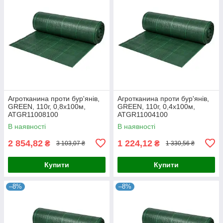
Агротканина проти бур'янів,
Агротканина проти бур'янів,
GREEN, 110г, 0,8х100м,
GREEN, 110г, 0,4х100м,
ATGR11008100
ATGR11004100
В наявності
В наявності
2 854,82
1 224,12
₴
₴
3 103,07 ₴
1 330,56 ₴
Купити
Купити
–8%
–8%