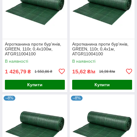
Агротканина проти бур'янів,
Агротканина проти бур'янів,
GREEN, 110г, 0,4х100м,
GREEN, 110г, 0,4х1м,
ATGR11004100
ATGR11004100
В наявності
В наявності
1 426,79
15,62
₴
₴/м
1 550,86 ₴
16,98 ₴/м
Купити
Купити
–8%
–8%