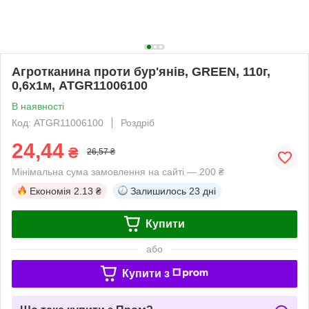
Агротканина проти бур'янів, GREEN, 110г,
0,6х1м, ATGR11006100
В наявності
Код: ATGR11006100
Роздріб
24,44
₴
26,57 ₴
Мінімальна сума замовлення на сайті — 200 ₴
Економія
2.13 ₴
Залишилось
23 дні
Купити
або
Купити з