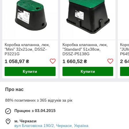
Коробка клапанна, люк,
Коробка клапанна, люк,
Коро
"Mini" 32х21см, DSSZ-
"Standard" 51x38см,
"JUM
P3221G
DSSZ-P5138G
P64
1 058,97
1 660,52
2 6
₴
₴
Купити
Купити
Про нас
88% позитивних з 365 відгуків за рік
Працює з 03.04.2015
м. Черкаси
вул Благовісна 190/2, Черкаси, Україна