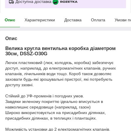
Доступна доставка
Опис
Характеристики
Доставка
Оплата
Умови п
Опис
Велика кругла вентильна коробка діаметром
30см, DSSZ-O30G
Лючок пластиковий (люк, колодязь, коробка) забезпечує
доступ, наприклад, до електромагнітних клапанів, ручних
клапанів, лічильників води тощо. Короб також дозволяє
заховати будь-які зрошувальні пристрої, які потребують
доступу ззовні.
Стійкий до УФ-променів і погодних умов.
Завдяки зеленому покриттю ідеально вписується в
навколишнє середовище (наприклад, газон)
Широко використовується на присадибних ділянках,
присадибних ділянках, в теплицях і плантаціях.
Можливість установки до 2 електромагнітних клапанів.