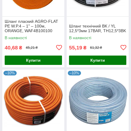
Шланг плаский AGRO-FLAT
PE W.P.4 – 1" – 100м,
Шланг технічний BK / YL
ORANGE, WAF4B100100
12,5*3мм 17BAR, TH12,5*3BK
В наявності
В наявності
40,68
55,19
₴
₴
45,21 ₴
61,32 ₴
Купити
Купити
–10%
–10%