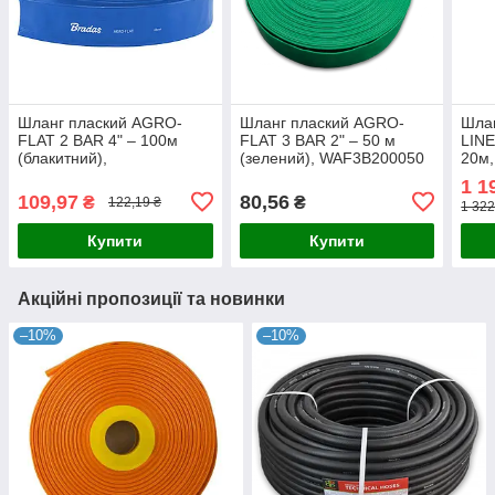
Шланг плаский AGRO-
Шланг плаский AGRO-
Шлан
FLAT 2 BAR 4" – 100м
FLAT 3 BAR 2" – 50 м
LINE
(блакитний),
(зелений), WAF3B200050
20м
WAF2B400100
1 1
109,97
80,56
₴
₴
122,19 ₴
1 322
Купити
Купити
Акційні пропозиції та новинки
–10%
–10%