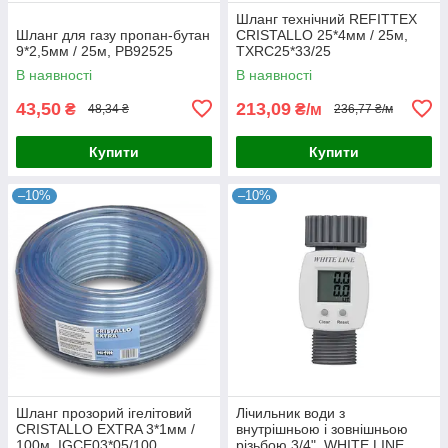
Шланг технічний REFITTEX
Шланг для газу пропан-бутан
CRISTALLO 25*4мм / 25м,
9*2,5мм / 25м, PB92525
TXRC25*33/25
В наявності
В наявності
43,50
213,09
₴
₴/м
48,34 ₴
236,77 ₴/м
Купити
Купити
–10%
–10%
Шланг прозорий ігелітовий
Лічильник води з
CRISTALLO EXTRA 3*1мм /
внутрішньою і зовнішньою
100м, IGCE03*05/100
різьбою 3/4", WHITE LINE,