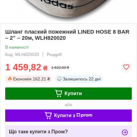
Шланг плаский пожежний LINED HOSE 8 BAR
– 2" – 20м, WLH820020
В наявності
Код: WLH820020
Роздріб
1 459,82
₴
1 622,03 ₴
Економія
162.21 ₴
Залишилось
22 дні
Купити
або
Купити з
Що таке купити з Пром?