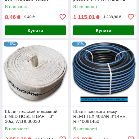
WL-3110
В наявності
В наявності
8,46
1 115,01
₴
₴
9,40 ₴
1 238,90 ₴
Купити
Купити
–10%
–10%
Шланг плаский пожежний
Шланг високого тиску
LINED HOSE 8 BAR – 3" –
REFITTEX 40BAR 8*14мм,
30м, WLH830030
RH40081450
В наявності
В наявності