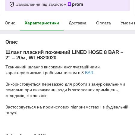
Замовлення під захистом
Опис
Характеристики
Доставка
Оплата
Умови 
Опис
Шланг плаский пожежний LINED HOSE 8 BAR –
2" – 20м, WLH820020
Тканинний шланг з високими експлуатаційними
характеристиками і робочим тиском в 8
BAR
.
Використовується переважно для роботи з занурювальними
помпами при викачуванні води із затоплених приміщень,
колодязів, котлованів.
Застосовується на промислових підприємствах і в будівельній
галузі.