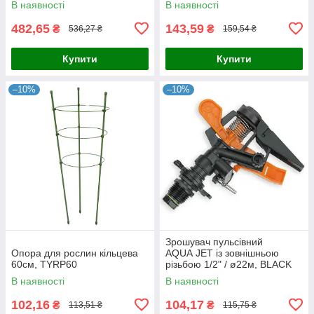
В наявності
В наявності
482,65
143,59
₴
₴
536,27 ₴
159,54 ₴
Купити
Купити
–10%
–10%
Зрошувач пульсівний
Опора для рослин кільцева
AQUA JET із зовнішньою
60см, TYRP60
різьбою 1/2" / ø22м, BLACK
LINE, AJ-TS6001
В наявності
В наявності
102,16
104,17
₴
₴
113,51 ₴
115,75 ₴