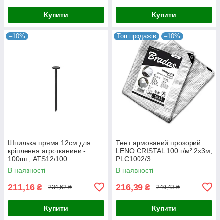
Купити
Купити
–10%
Топ продажів
–10%
Шпилька пряма 12см для
Тент армований прозорий
кріплення агротканини -
LENO CRISTAL 100 г/м² 2х3м,
100шт., ATS12/100
PLC1002/3
В наявності
В наявності
211,16
216,39
₴
₴
234,62 ₴
240,43 ₴
Купити
Купити