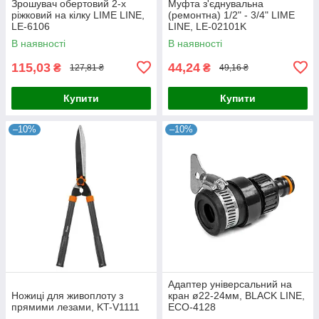
Зрошувач обертовий 2-х
Муфта з'єднувальна
ріжковий на кілку LIME LINE,
(ремонтна) 1/2" - 3/4" LIME
LE-6106
LINE, LE-02101K
В наявності
В наявності
115,03
44,24
₴
₴
127,81 ₴
49,16 ₴
Купити
Купити
–10%
–10%
Адаптер універсальний на
Ножиці для живоплоту з
кран ø22-24мм, BLACK LINE,
прямими лезами, KT-V1111
ECO-4128