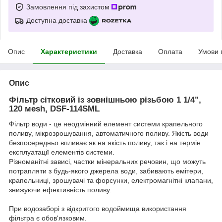
Замовлення під захистом
Доступна доставка
Опис
Характеристики
Доставка
Оплата
Умови 
Опис
Фільтр сітковий із зовнішньою різьбою 1 1/4",
120 мesh, DSF-114SML
Фільтр води - це неодмінний елемент системи крапельного
поливу, мікрозрошування, автоматичного поливу. Якість води
безпосередньо впливає як на якість поливу, так і на термін
експлуатації елементів системи.
Різноманітні зависі, частки мінеральних речовин, що можуть
потрапляти з будь-якого джерела води, забивають емітери,
крапельниці, зрошувачі та форсунки, електромагнітні клапани,
знижуючи ефективність поливу.
При водозаборі з відкритого водоймища використання
фільтра є обов'язковим.