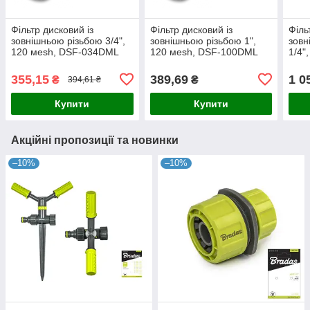
Фільтр дисковий із
Фільтр дисковий із
Філь
зовнішньою різьбою 3/4",
зовнішньою різьбою 1",
зовн
120 мesh, DSF-034DML
120 мesh, DSF-100DML
1/4"
114
355,15
389,69
1 0
₴
₴
394,61 ₴
Купити
Купити
Акційні пропозиції та новинки
–10%
–10%