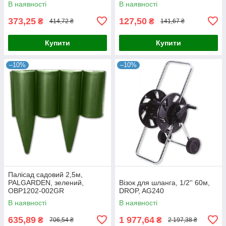
В наявності
В наявності
373,25
127,50
₴
₴
414,72 ₴
141,67 ₴
Купити
Купити
–10%
–10%
Палісад садовий 2,5м,
PALGARDEN, зелений,
Візок для шланга, 1/2'' 60м,
OBP1202-002GR
DROP, AG240
В наявності
В наявності
635,89
1 977,64
₴
₴
706,54 ₴
2 197,38 ₴