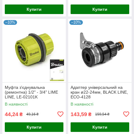
Купити
Купити
–10%
–10%
Муфта з'єднувальна
Адаптер універсальний на
(ремонтна) 1/2" - 3/4" LIME
кран ø22-24мм, BLACK LINE,
LINE, LE-02101K
ECO-4128
В наявності
В наявності
44,24
143,59
₴
₴
49,16 ₴
159,54 ₴
Купити
Купити