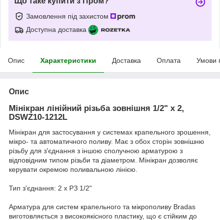
Що таке купити з Пром?
Замовлення під захистом
Доступна доставка
Опис
Характеристики
Доставка
Оплата
Умови 
Опис
Мінікран лінійний різьба зовнішня 1/2" х 2,
DSWZ10-1212L
Мінікран для застосування у системах крапельного зрошення,
мікро- та автоматичного поливу. Має з обох сторін зовнішню
різьбу для з'єднання з іншою сполучною арматурою з
відповідним типом різьби та діаметром. Мінікран дозволяє
керувати окремою поливальною лінією.
Тип з'єднання: 2 х РЗ 1/2"
Арматура для систем крапельного та мікрополиву Bradas
виготовляється з високоякісного пластику, що є стійким до