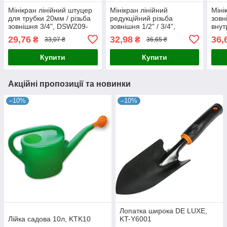
Мінікран лінійний штуцер
Мінікран лінійний
Міні
для трубки 20мм / різьба
редукційний різьба
зовн
зовнішня 3/4", DSWZ09-
зовнішня 1/2" / 3/4",
внут
3420L
DSWZ10-1234L
343
29,76
32,98
36,
₴
₴
33,07 ₴
36,65 ₴
Купити
Купити
Акційні пропозиції та новинки
–10%
–10%
Лопатка широка DE LUXE,
Лійка садова 10л, KTK10
KT-Y6001