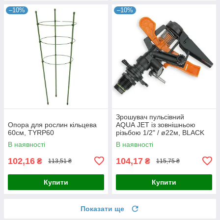
–10%
–10%
Зрошувач пульсівний
Опора для рослин кільцева
AQUA JET із зовнішньою
60см, TYRP60
різьбою 1/2" / ø22м, BLACK
LINE, AJ-TS6001
В наявності
В наявності
102,16
104,17
₴
₴
113,51 ₴
115,75 ₴
Купити
Купити
Показати ще