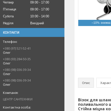
Четвер
09:00
17:00
Пʼятниця
09:00
17:00
Субота
10:00
14:00
–10%
Неділя
Вихідний
КОНТАКТИ
+380 (97) 521-52-41
Олег
+380 (93) 284-50-35
Олег
+380 (98) 036-39-34
Олег
+380 (98) 036-39-34
Опис
Харак
Олег
ЦЕНТР САНТЕХНІКИ
Візок для шлан
поливального 
Стійка міцна ко