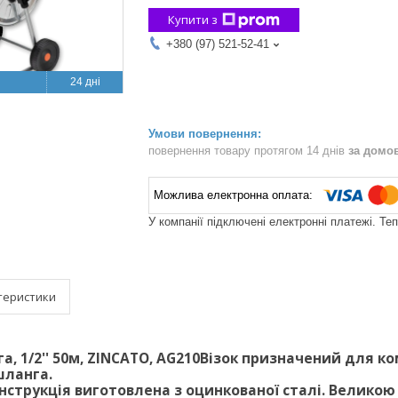
Купити з
+380 (97) 521-52-41
24 дні
повернення товару протягом 14 днів
за домо
У компанії підключені електронні платежі. Те
теристики
га, 1/2'' 50м, ZINCATO, AG210Візок призначений для 
шланга.
нструкція виготовлена з оцинкованої сталі. Великою 