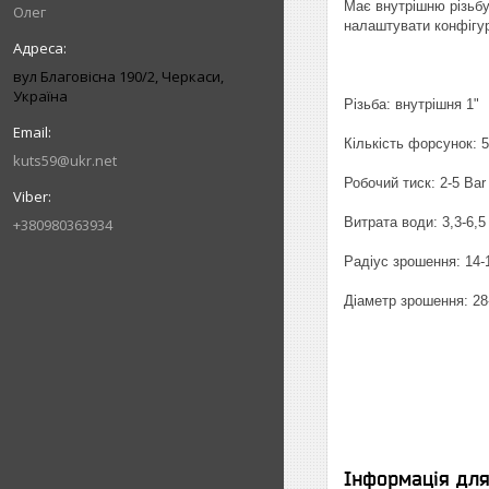
Має внутрішню різьбу
Олег
налаштувати конфігу
вул Благовісна 190/2, Черкаси,
Україна
Різьба: внутрішня 1"
Кількість форсунок: 5
kuts59@ukr.net
Робочий тиск: 2-5 Bar
Витрата води: 3,3-6,5
+380980363934
Радіус зрошення: 14-
Діаметр зрошення: 28
Інформація дл