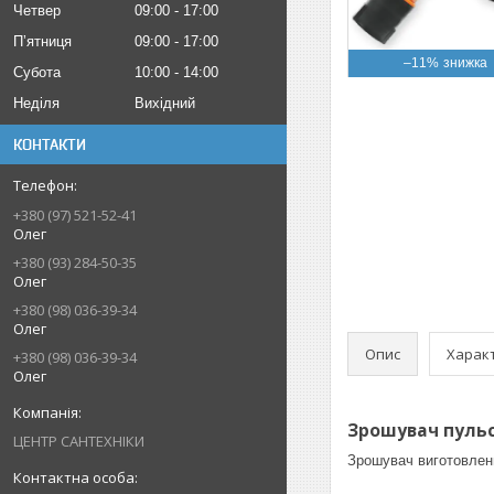
Четвер
09:00
17:00
Пʼятниця
09:00
17:00
–11%
Субота
10:00
14:00
Неділя
Вихідний
КОНТАКТИ
+380 (97) 521-52-41
Олег
+380 (93) 284-50-35
Олег
+380 (98) 036-39-34
Олег
Опис
Харак
+380 (98) 036-39-34
Олег
Зрошувач пульсі
ЦЕНТР САНТЕХНІКИ
Зрошувач виготовлений