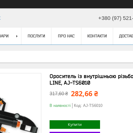
t
+380 (97) 521
ВАРИ
ПОСЛУГИ
ПРО НАС
КОНТАКТИ
ДОСТАВ
Ороситель із внутрішньою різьб
LINE, AJ-TS6010
282,66 ₴
317,60 ₴
В наявності
Код:
AJ-TS6010
Купити