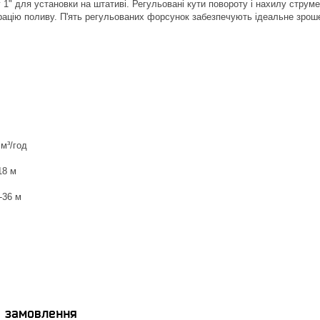
 1" для установки на штативі. Регульовані кути повороту і нахилу струм
рацію поливу. П'ять регульованих форсунок забезпечують ідеальне зрош
 м³/год
18 м
-36 м
я замовлення