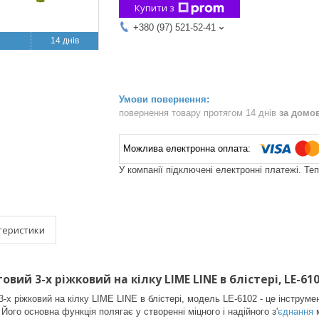
Купити з
+380 (97) 521-52-41
14 днів
повернення товару протягом 14 днів
за домо
У компанії підключені електронні платежі. Те
теристики
вий 3-х ріжковий на кілку LIME LINE в блістері, LE-61
-х ріжковий на кілку LIME LINE в блістері, модель LE-6102 - це інструме
 Його основна функція полягає у створенні міцного і надійного з'
єднання
м