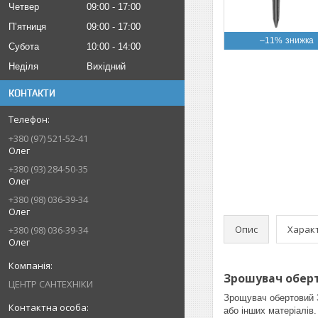
Четвер
09:00
17:00
Пʼятниця
09:00
17:00
–11%
Субота
10:00
14:00
Неділя
Вихідний
КОНТАКТИ
+380 (97) 521-52-41
Олег
+380 (93) 284-50-35
Олег
+380 (98) 036-39-34
Олег
Опис
Харак
+380 (98) 036-39-34
Олег
Зрошувач оберто
ЦЕНТР САНТЕХНІКИ
Зрощувач обертовий 3
або інших матеріалів.