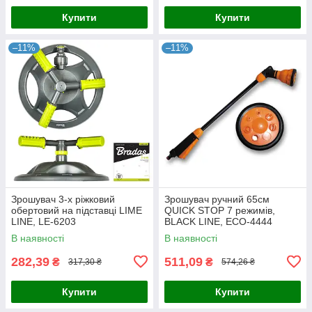
Купити
Купити
–11%
–11%
Зрошувач 3-х ріжковий
Зрошувач ручний 65см
обертовий на підставці LIME
QUICK STOP 7 режимів,
LINE, LE-6203
BLACK LINE, ECO-4444
В наявності
В наявності
282,39
511,09
₴
₴
317,30 ₴
574,26 ₴
Купити
Купити