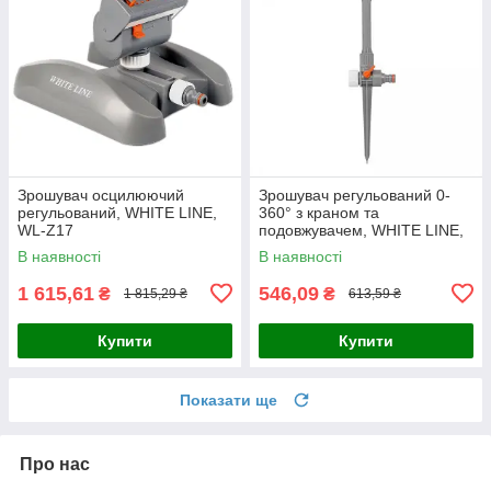
Зрошувач осцилюючий
Зрошувач регульований 0-
регульований, WHITE LINE,
360° з краном та
WL-Z17
подовжувачем, WHITE LINE,
WL-Z07
В наявності
В наявності
1 615,61
546,09
₴
₴
1 815,29 ₴
613,59 ₴
Купити
Купити
Показати ще
Про нас