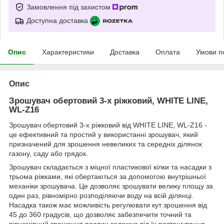
Замовлення під захистом
Доступна доставка
Опис
Характеристики
Доставка
Оплата
Умови п
Опис
Зрошувач обертовий 3-х ріжковий, WHITE LINE,
WL-Z16
Зрошувач обертовий 3-х ріжковий від WHITE LINE, WL-Z16 -
це ефективний та простий у використанні зрошувач, який
призначений для зрошення невеликих та середніх ділянок
газону, саду або грядок.
Зрошувач складається з міцної пластикової кілки та насадки з
трьома ріжками, які обертаються за допомогою внутрішньої
механіки зрошувача. Це дозволяє зрошувати велику площу за
один раз, рівномірно розподіляючи воду на всій ділянці.
Насадка також має можливість регулювати кут зрошення від
45 до 360 градусів, що дозволяє забезпечити точний та
рівномірний зрошення рослин залежно від їх розташування.