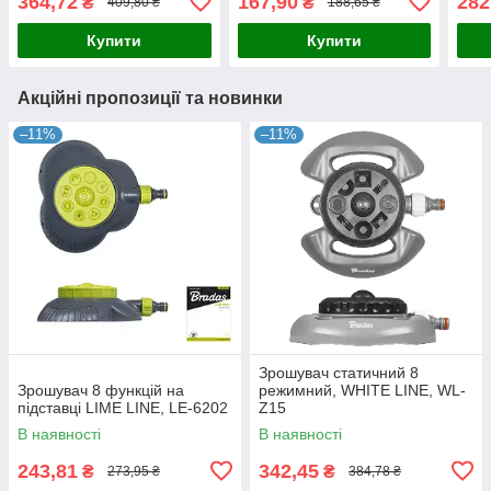
364,72
167,90
282
₴
₴
409,80 ₴
188,65 ₴
Купити
Купити
Акційні пропозиції та новинки
–11%
–11%
Зрошувач статичний 8
Зрошувач 8 функцій на
режимний, WHITE LINE, WL-
підставці LIME LINE, LE-6202
Z15
В наявності
В наявності
243,81
342,45
₴
₴
273,95 ₴
384,78 ₴