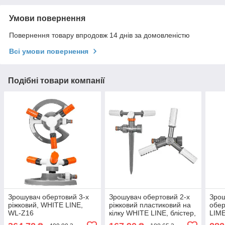
Умови повернення
Повернення товару впродовж 14 днів за домовленістю
Всі умови повернення
Подібні товари компанії
Зрошувач обертовий 3-х
Зрошувач обертовий 2-х
Зрош
ріжковий, WHITE LINE,
ріжковий пластиковий на
обер
WL-Z16
кілку WHITE LINE, блістер,
LIME
WL-6107