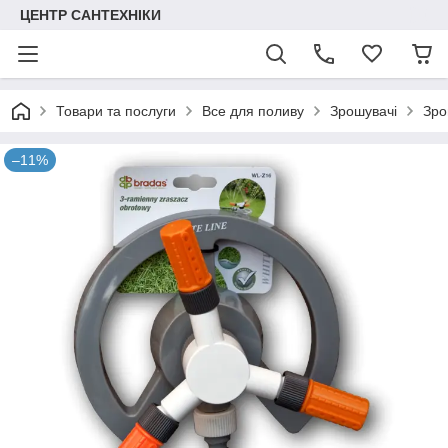
ЦЕНТР САНТЕХНІКИ
Товари та послуги
Все для поливу
Зрошувачі
Зро
–11%