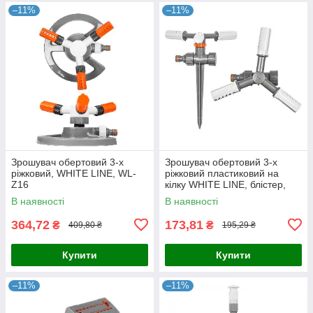
–11%
–11%
Зрошувач обертовий 3-х
Зрошувач обертовий 3-х
ріжковий, WHITE LINE, WL-
ріжковий пластиковий на
Z16
кілку WHITE LINE, блістер,
WL-6107
В наявності
В наявності
364,72
173,81
₴
₴
409,80 ₴
195,29 ₴
Купити
Купити
–11%
–11%