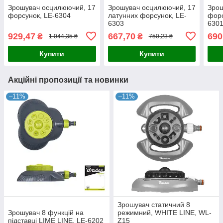
Зрошувач осцилюючий, 17
Зрошувач осцилюючий, 17
Зрош
форсунок, LE-6304
латунних форсунок, LE-
форс
6303
630
929,47
667,70
690
₴
₴
1 044,35 ₴
750,23 ₴
Купити
Купити
Акційні пропозиції та новинки
–11%
–11%
Зрошувач статичний 8
Зрошувач 8 функцій на
режимний, WHITE LINE, WL-
підставці LIME LINE, LE-6202
Z15