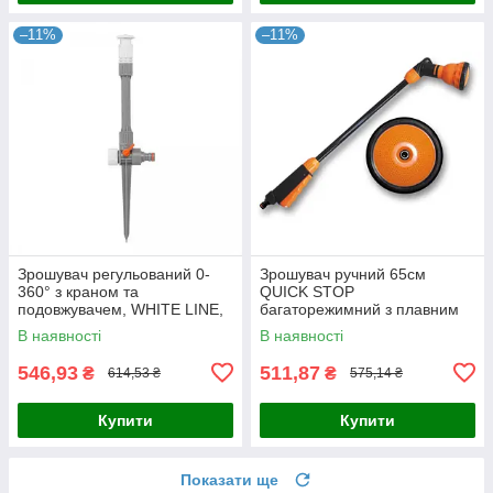
–11%
–11%
Зрошувач регульований 0-
Зрошувач ручний 65см
360° з краном та
QUICK STOP
подовжувачем, WHITE LINE,
багаторежимний з плавним
WL-Z07
перемиканням, BLACK LINE,
В наявності
В наявності
ECO-4445
546,93
511,87
₴
₴
614,53 ₴
575,14 ₴
Купити
Купити
Показати ще