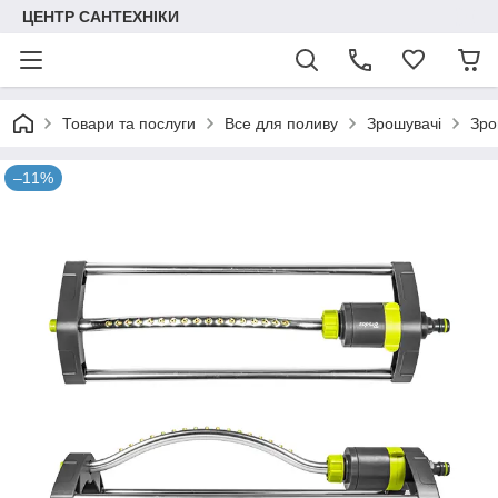
ЦЕНТР САНТЕХНІКИ
Товари та послуги
Все для поливу
Зрошувачі
Зро
–11%