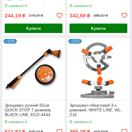
В наявності
В наявності
244,19
342,98
₴
₴
274,37 ₴
385,37 ₴
Купити
Купити
–11%
–11%
Зрошувач ручний 65см
Зрошувач обертовий 3-х
QUICK STOP 7 режимів,
ріжковий, WHITE LINE, WL-
BLACK LINE, ECO-4444
Z16
В наявності
В наявності
511,87
365,28
₴
₴
575,14 ₴
410,43 ₴