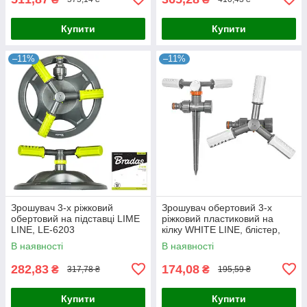
Купити
Купити
–11%
–11%
Зрошувач 3-х ріжковий
Зрошувач обертовий 3-х
обертовий на підставці LIME
ріжковий пластиковий на
LINE, LE-6203
кілку WHITE LINE, блістер,
WL-6107
В наявності
В наявності
282,83
174,08
₴
₴
317,78 ₴
195,59 ₴
Купити
Купити