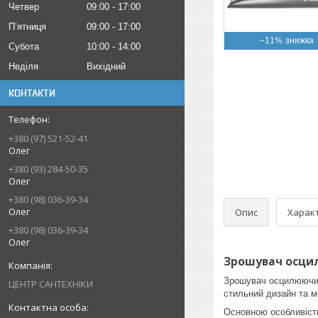
Четвер
09:00
17:00
Пʼятниця
09:00
17:00
–11%
Субота
10:00
14:00
Неділя
Вихідний
КОНТАКТИ
+380 (97) 521-52-41
Олег
+380 (93) 284-50-35
Олег
+380 (98) 036-39-34
Олег
Опис
Харак
+380 (98) 036-39-34
Олег
Зрошувач осцилю
Зрошувач осцилюючий 
ЦЕНТР САНТЕХНІКИ
стильний дизайн та 
Основною особливістю