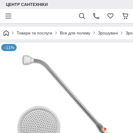
ЦЕНТР САНТЕХНІКИ
Товари та послуги
Все для поливу
Зрошувачі
Зро
–11%