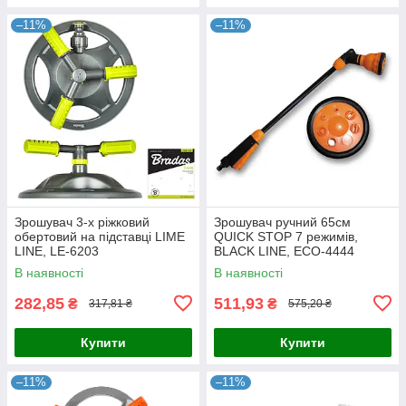
–11%
–11%
Зрошувач 3-х ріжковий
Зрошувач ручний 65см
обертовий на підставці LIME
QUICK STOP 7 режимів,
LINE, LE-6203
BLACK LINE, ECO-4444
В наявності
В наявності
282,85
511,93
₴
₴
317,81 ₴
575,20 ₴
Купити
Купити
–11%
–11%