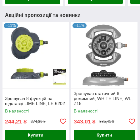
Акційні пропозиції та новинки
–11%
–11%
Зрошувач статичний 8
Зрошувач 8 функцій на
режимний, WHITE LINE, WL-
підставці LIME LINE, LE-6202
Z15
В наявності
В наявності
244,21
343,01
₴
₴
274,39 ₴
385,41 ₴
Купити
Купити