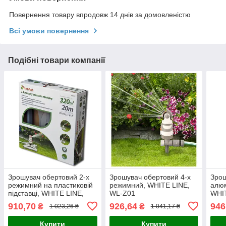
Повернення товару впродовж 14 днів за домовленістю
Всі умови повернення
Подібні товари компанії
Зрошувач обертовий 2-х
Зрошувач обертовий 4-х
Зро
режимний на пластиковій
режимний, WHITE LINE,
алюм
підставці, WHITE LINE,
WL-Z01
WHI
WL-Z12
910,70
926,64
946
₴
₴
1 023,26 ₴
1 041,17 ₴
Купити
Купити