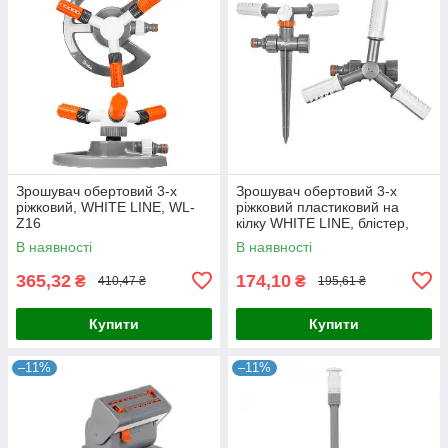
Зрошувач обертовий 3-х
Зрошувач обертовий 3-х
ріжковий, WHITE LINE, WL-
ріжковий пластиковий на
Z16
кілку WHITE LINE, блістер,
WL-6107
В наявності
В наявності
365,32
174,10
₴
₴
410,47 ₴
195,61 ₴
Купити
Купити
–11%
–11%