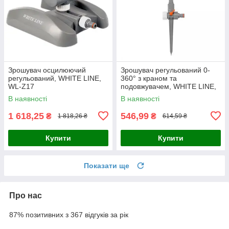
Зрошувач осцилюючий
Зрошувач регульований 0-
регульований, WHITE LINE,
360° з краном та
WL-Z17
подовжувачем, WHITE LINE,
WL-Z07
В наявності
В наявності
1 618,25
546,99
₴
₴
1 818,26 ₴
614,59 ₴
Купити
Купити
Показати ще
Про нас
87% позитивних з 367 відгуків за рік