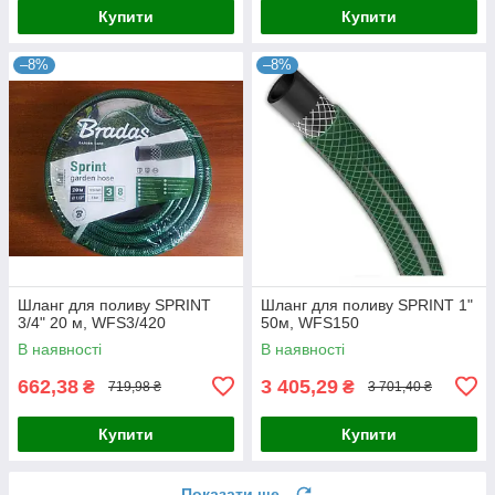
Купити
Купити
–8%
–8%
Шланг для поливу SPRINT
Шланг для поливу SPRINT 1"
3/4" 20 м, WFS3/420
50м, WFS150
В наявності
В наявності
662,38
3 405,29
₴
₴
719,98 ₴
3 701,40 ₴
Купити
Купити
Показати ще