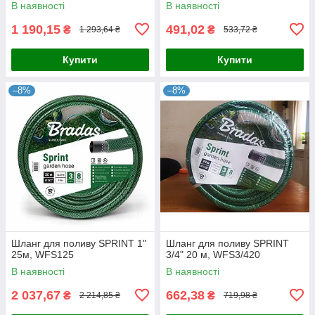
В наявності
В наявності
1 190,15
491,02
₴
₴
1 293,64 ₴
533,72 ₴
Купити
Купити
–8%
–8%
Шланг для поливу SPRINT 1"
Шланг для поливу SPRINT
25м, WFS125
3/4" 20 м, WFS3/420
В наявності
В наявності
2 037,67
662,38
₴
₴
2 214,85 ₴
719,98 ₴