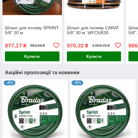
Шланг для поливу SPRINT
Шланг для поливу CARAT
Шлан
5/8" 30 м
5/8" 30 м, WFC5/830
5/8"
877,17
970,32
866
₴
₴
953,44 ₴
1 054,70 ₴
Купити
Купити
Акційні пропозиції та новинки
–8%
–8%