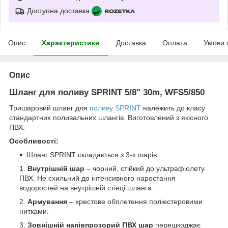
Доступна доставка
Опис
Характеристики
Доставка
Оплата
Умови 
Опис
Шланг для поливу SPRINT 5/8" 30m, WFS5/850
Тришаровий шланг для
поливу
SPRINT
належить до класу
стандартних поливальних шлангів. Виготовлений з якісного
ПВХ.
Особливості:
Шланг SPRINT складається з 3-х шарів:
Внутрішній шар
– чорний, стійкий до ультрафіолету
ПВХ. Не схильний до інтенсивного наростання
водоростей на внутрішній стінці шланга.
Армування
– хрестове обплетення поліестеровими
нитками.
Зовнішній напівпрозорий ПВХ шар
перешкоджає