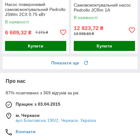
Насос поверхневий
Самовсмоктувальний насос
самовсмоктувальний Pedrollo
Pedrollo JCRm 1A
JSWm 2CX 0.75 кВт
В наявності
відцентровий для
В наявності
свердловини
12 823,72
₴
6 689,32
₴
7 271 ₴
13 938,83 ₴
Купити
Купити
Показати ще
Про нас
87% позитивних з 369 відгуків за рік
Працює з 03.04.2015
м. Черкаси
вул Благовісна 190/2, Черкаси, Україна
Контакти