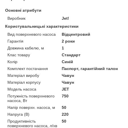
Основні атрибути
Виробник
Jet!
Користувальницькі характеристики
Вид поверхневого насоса
Відцентровий
Гарантія
2 роки
Довжина кабелю, м
1
Клас товару
Стандарт
Колір
Синій
Комплект постачання
Паспорт, гарантійний талон
Матеріал виробу
Чавун
Матеріал корпусу
Чавун
Модель насоса
JET
Потужність поверхневого
750
насоса, Вт
Напір поверхн. насоса, м
50
Напруга (В)
220
Продуктивність
50
поверхневого насоса, л/хв