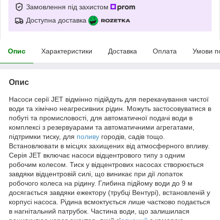
Замовлення під захистом
Доступна доставка
Опис
Характеристики
Доставка
Оплата
Умови п
Опис
Насоси серії JET відмінно підійдуть для перекачування чистої
води та хімічно неагресивних рідин. Можуть застосовуватися в
побуті та промисловості, для автоматичної подачі води в
комплексі з резервуарами та автоматичними агрегатами,
підтримки тиску, для
поливу
городів, садів тощо.
Встановлювати в місцях захищених від атмосферного впливу.
Серія JET включає насоси відцентрового типу з одним
робочим колесом. Тиск у відцентрових насосах створюється
завдяки відцентровій силі, що виникає при дії лопаток
робочого колеса на рідину. Глибина підйому води до 9 м
досягається завдяки ежектору (трубці Вентурі), встановленій у
корпусі насоса. Рідина всмоктується лише частково подається
в нагнітальний патрубок. Частина води, що залишилася