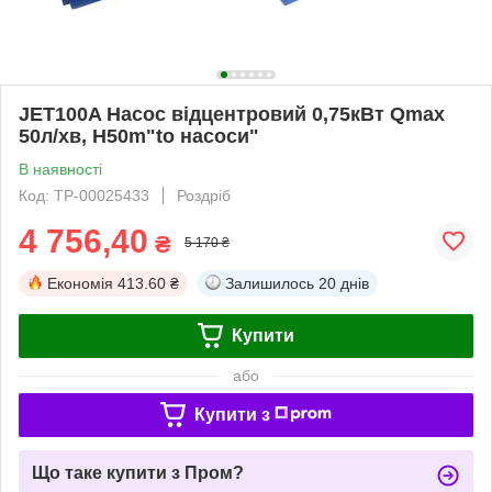
JET100A Насос відцентровий 0,75кВт Qmax
50л/хв, H50m"to насоси"
В наявності
Код: ТР-00025433
Роздріб
4 756,40
₴
5 170 ₴
Економія
413.60 ₴
Залишилось
20 днів
Купити
або
Купити з
Що таке купити з Пром?