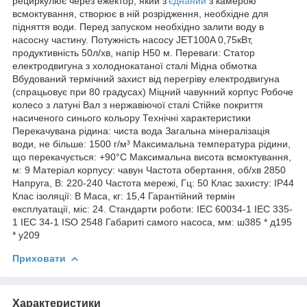
рециркулює через ежектор, який з'
єднаний
з камерою
всмоктування, створює в ній розрідження, необхідне для
підняття води. Перед запуском необхідно залити воду в
насосну частину. Потужність насосу JET100A 0,75кВт,
продуктивність 50л/хв, напір H50 м. Переваги: Статор
електродвигуна з холоднокатаної сталі Мідна обмотка
Вбудований термічний захист від перегріву електродвигуна
(спрацьовує при 80 градусах) Міцний чавунний корпус Робоче
колесо з латуні Вал з нержавіючої сталі Стійке покриття
насиченого синього кольору Технічні характеристики
Перекачувана рідина: чиста вода Загальна мінералізація
води, не більше: 1500 г/м³ Максимальна температура рідини,
що перекачується: +90°C Максимальна висота всмоктування,
м: 9 Матеріал корпусу: чавун Частота обертання, об/хв 2850
Напруга, В: 220-240 Частота мережі, Гц: 50 Клас захисту: IP44
Клас ізоляції: B Маса, кг: 15,4 Гарантійний термін
експлуатації, міс: 24. Стандарти роботи: IEC 60034-1 IEC 335-
1 IEC 34-1 ISO 2548 Габариті самого насоса, мм: ш385 * д195
* у209
Приховати
Характеристики