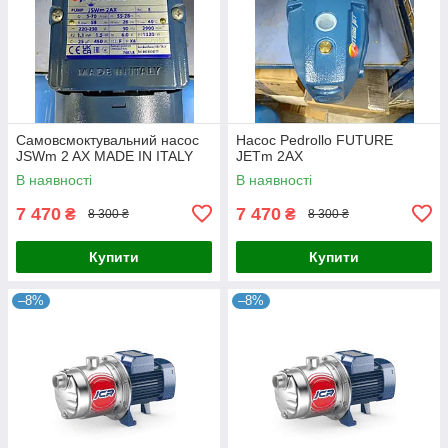
Самовсмоктувальний насос
Насос Pedrollo FUTURE
JSWm 2 AX MADE IN ITALY
JETm 2AX
В наявності
В наявності
7 470
7 470
₴
₴
8 300 ₴
8 300 ₴
Купити
Купити
–8%
–8%