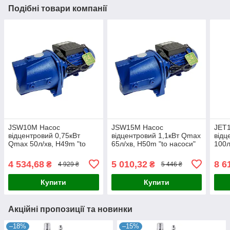
Подібні товари компанії
JSW10M Насос
JSW15M Насос
JET
відцентровий 0,75кВт
відцентровий 1,1кВт Qmax
відц
Qmax 50л/хв, H49m "to
65л/хв, H50m "to насоси"
100л
насоси"
4 534,68
5 010,32
8 6
₴
₴
4 929 ₴
5 446 ₴
Купити
Купити
Акційні пропозиції та новинки
–18%
–15%