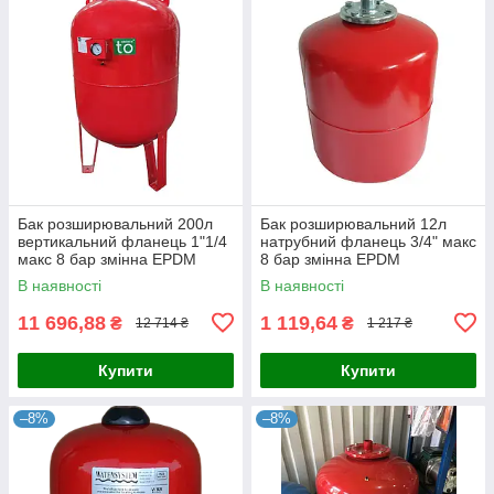
Бак розширювальний 200л
Бак розширювальний 12л
вертикальний фланець 1"1/4
натрубний фланець 3/4" макс
макс 8 бар змінна EPDM
8 бар змінна EPDM
мембрана toНАСОСИ
мембрана toНАСОСИ
В наявності
В наявності
11 696,88
1 119,64
₴
₴
12 714 ₴
1 217 ₴
Купити
Купити
–8%
–8%