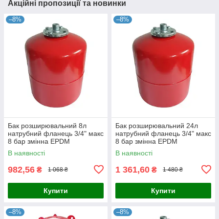
Акційні пропозиції та новинки
–8%
–8%
Бак розширювальний 8л
Бак розширювальний 24л
натрубний фланець 3/4" макс
натрубний фланець 3/4" макс
8 бар змінна EPDM
8 бар змінна EPDM
мембрана toНАСОСИ
мембрана toНАСОСИ
В наявності
В наявності
982,56
1 361,60
₴
₴
1 068 ₴
1 480 ₴
Купити
Купити
–8%
–8%