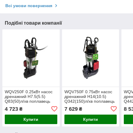
Всі умови повернення
Подібні товари компанії
WQV250F 0.25кВт насос
WQV750F 0.75кВт насос
WQV1
дренажний H7.5(5.5)
дренажний H14(10.5)
дрен
Q83(50)л/хв поплавець
Q342(150)л/хв поплавець
Q442
кабель 5м частки 15мм
кабель 10м частки 8мм
кабе
4 723
7 629
8 5
₴
₴
toНАСОСИ
toНАСОСИ
toН
Купити
Купити