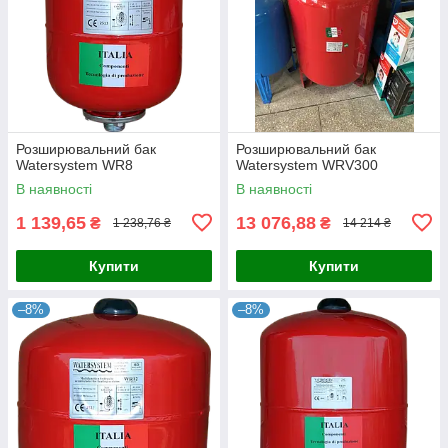
Розширювальний бак
Розширювальний бак
Watersystem WR8
Watersystem WRV300
В наявності
В наявності
1 139,65
13 076,88
₴
₴
1 238,76 ₴
14 214 ₴
Купити
Купити
–8%
–8%