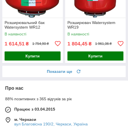
Розширювальний бак
Розширювач Watersystem
Watersystem WR12
WR19
В наявності
В наявності
1 614,51
1 804,45
₴
₴
1 754,90 ₴
1 961,36 ₴
Купити
Купити
Показати ще
Про нас
88% позитивних з 365 відгуків за рік
Працює з 03.04.2015
м. Черкаси
вул Благовісна 190/2, Черкаси, Україна