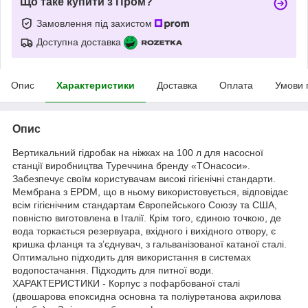
Що таке купити з Пром?
Замовлення під захистом
Доступна доставка
Опис
Характеристики
Доставка
Оплата
Умови 
Опис
Вертикальний гідробак на ніжках на 100 л для насосної
станції виробництва Туреччина бренду «TOнасоси».
Забезпечує своїм користувачам високі гігієнічні стандарти.
Мембрана з EPDM, що в ньому використовується, відповідає
всім гігієнічним стандартам Європейського Союзу та США,
повністю виготовлена в Італії. Крім того, єдиною точкою, де
вода торкається резервуара, вхідного і вихідного отвору, є
кришка фланця та з’єднувач, з гальванізованої катаної сталі.
Оптимально підходить для використання в системах
водопостачання. Підходить для питної води.
ХАРАКТЕРИСТИКИ - Корпус з пофарбованої сталі
(двошарова епоксидна основна та поліуретанова акрилова