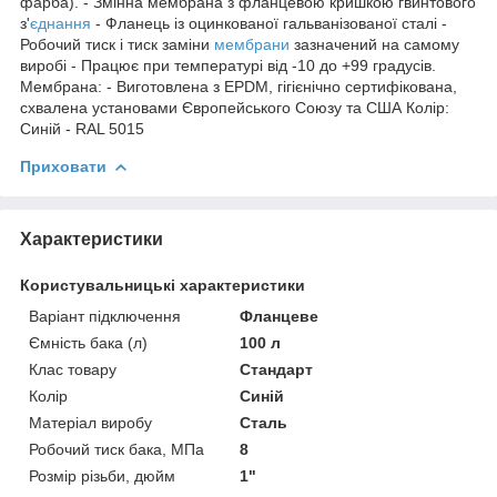
фарба). - Змінна мембрана з фланцевою кришкою гвинтового
з'
єднання
- Фланець із оцинкованої гальванізованої сталі -
Робочий тиск і тиск заміни
мембрани
зазначений на самому
виробі - Працює при температурі від -10 до +99 градусів.
Мембрана: - Виготовлена з EPDM, гігієнічно сертифікована,
схвалена установами Європейського Союзу та США Колір:
Синій - RAL 5015
Приховати
Характеристики
Користувальницькі характеристики
Варіант підключення
Фланцеве
Ємність бака (л)
100 л
Клас товару
Стандарт
Колір
Синій
Матеріал виробу
Сталь
Робочий тиск бака, МПа
8
Розмір різьби, дюйм
1"