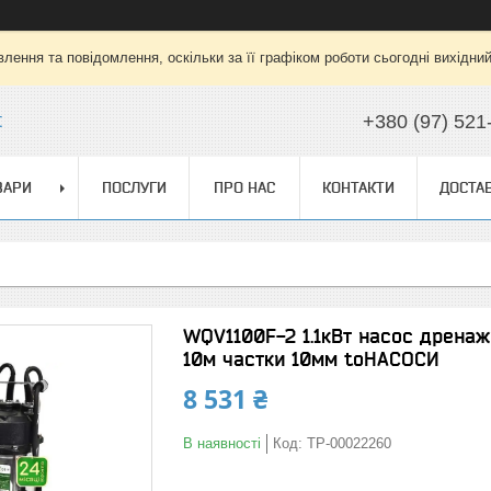
лення та повідомлення, оскільки за її графіком роботи сьогодні вихідни
t
+380 (97) 521
ВАРИ
ПОСЛУГИ
ПРО НАС
КОНТАКТИ
ДОСТАВ
WQV1100F-2 1.1кВт насос дренаж
10м частки 10мм toНАСОСИ
8 531 ₴
В наявності
Код:
ТР-00022260