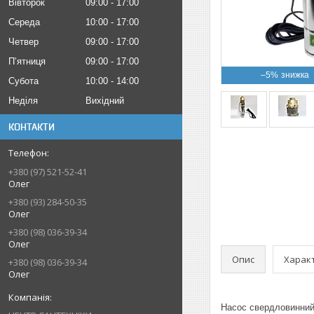
Вівторок
09:00
17:00
Середа
10:00
17:00
Четвер
09:00
17:00
Пʼятниця
09:00
17:00
–5%
Субота
10:00
14:00
Неділя
Вихідний
КОНТАКТИ
+380 (97) 521-52-41
Олег
+380 (93) 284-50-35
Олег
+380 (98) 036-39-34
Олег
Опис
Харак
+380 (98) 036-39-34
Олег
Насос свердловинний 