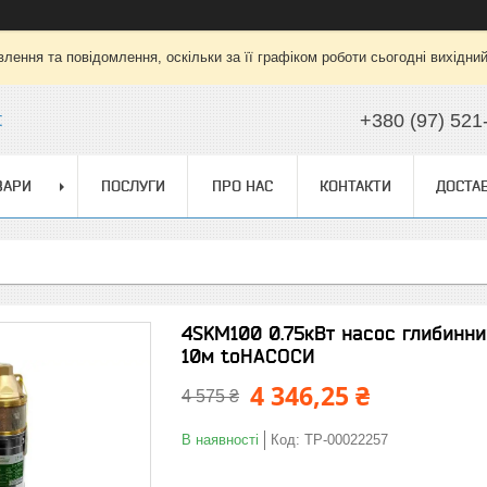
лення та повідомлення, оскільки за її графіком роботи сьогодні вихідни
t
+380 (97) 521
ВАРИ
ПОСЛУГИ
ПРО НАС
КОНТАКТИ
ДОСТАВ
4SKM100 0.75кВт насос глибинни
10м toНАСОСИ
4 346,25 ₴
4 575 ₴
В наявності
Код:
ТР-00022257