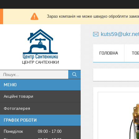
Зараз компанія не може швидко обробляти замов
kuts59@ukr.ne
ГОЛОВНА
ТО
ЦЕНТР САНТЕХНІКИ
Акційні товари
Фотогалерея
ГРАФІК РОБОТИ
Понеділок
09:00
17:00