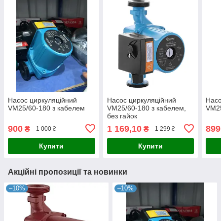
Насос циркуляційний
Насос циркуляційний
Насо
VM25/60-180 з кабелем
VM25/60-180 з кабелем,
VM25
без гайок
900
1 169,10
899
₴
₴
1 000 ₴
1 299 ₴
Купити
Купити
Акційні пропозиції та новинки
–10%
–10%