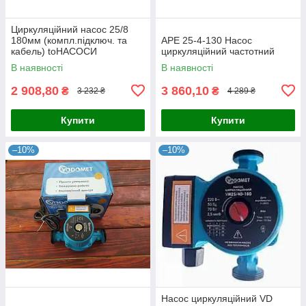
Циркуляційний насос 25/8
180мм (компл.підключ. та
APE 25-4-130 Насос
кабель) toНАСОСИ
циркуляційний частотний
В наявності
В наявності
2 908,80
3 860,10
₴
₴
3 232 ₴
4 289 ₴
Купити
Купити
–10%
–10%
Насос циркуляційний VD