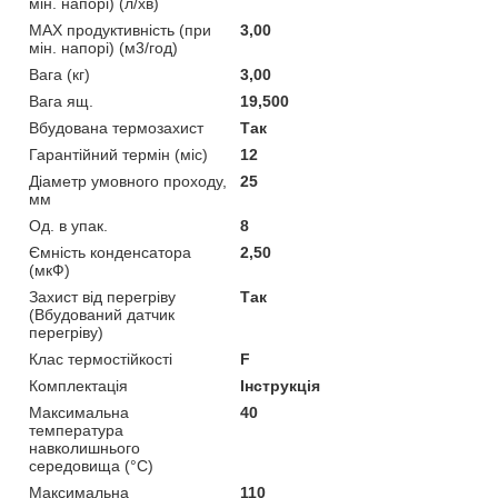
мін. напорі) (л/хв)
MAX продуктивність (при
3,00
мін. напорі) (м3/год)
Вага (кг)
3,00
Вага ящ.
19,500
Вбудована термозахист
Так
Гарантійний термін (міс)
12
Діаметр умовного проходу,
25
мм
Од. в упак.
8
Ємність конденсатора
2,50
(мкФ)
Захист від перегріву
Так
(Вбудований датчик
перегріву)
Клас термостійкості
F
Комплектація
Інструкція
Максимальна
40
температура
навколишнього
середовища (°С)
Максимальна
110