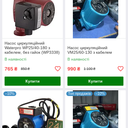
Насос циркуляційний
Waterpro WP25/40-180 з
Насос циркуляційний
кабелем, без гайок (WP3338)
VM25/60-130 з кабелем
В наявності
В наявності
765
990
₴
₴
850 ₴
1 100 ₴
Купити
Купити
–10%
Топ продажів
–10%