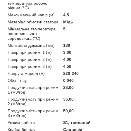
температура робочої
рідини (°С)
Максимальний напір (м)
4,5
Матеріал обмотки статора
Мідь
Мінімальна температура
5
навколишнього
середовища (°С)
Монтажна довжина (мм)
180
Напір при режимі 1 (м)
3,00
Напір при режимі 2 (м)
4,00
Напір при режимі 3 (м)
4,50
Напруга мережі (V)
220-240
Обсяг ящ.
0,040
Продуктивність при режимі
28,00
1 (м3/год)
Продуктивність при режимі
35,00
2 (м3/год)
Продуктивність при режимі
50,00
3 (м3/год)
Режим роботи
S1, тривалий
Країна бренду
Словенія