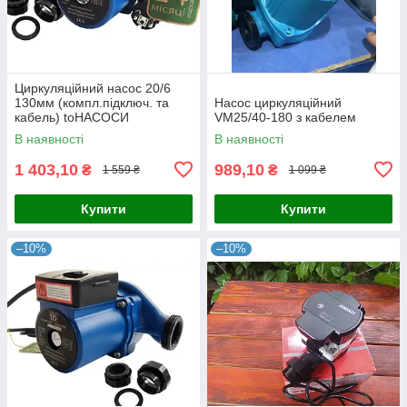
Циркуляційний насос 20/6
130мм (компл.підключ. та
Насос циркуляційний
кабель) toНАСОСИ
VM25/40-180 з кабелем
В наявності
В наявності
1 403,10
989,10
₴
₴
1 559 ₴
1 099 ₴
Купити
Купити
–10%
–10%