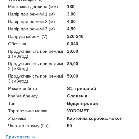
Монтажна довжина (мм)
180
Напір при режимі 1 (м)
3,00
Напір при режимі 2 (м)
4,00
Напір при режимі 3 (м)
4,50
Напруга мережі (V)
220-240
Обсяг ящ.
0,040
Продуктивність при режимі
28,00
1 (м3/год)
Продуктивність при режимі
35,00
2 (м3/год)
Продуктивність при режимі
50,00
3 (м3/год)
Режим роботи
S1, тривалий
Країна бренду
Словенія
Тип
Відцентровий
Торговельна марка
VODOMET
Упаковка
Картонна коробка, чохол
Частота струму (Гц)
50
Приховати