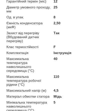
Гарантійний термін (міс)
12
Діаметр умовного проходу,
25
мм
Од. в упак.
8
Ємність конденсатора
2,50
(мкФ)
Захист від перегріву
Так
(Вбудований датчик
перегріву)
Клас термостійкості
F
Комплектація
Інструкція
Максимальна
40
температура
навколишнього
середовища (°С)
Максимальна
110
температура робочої
рідини (°С)
Максимальний напір (м)
4,5
Матеріал обмотки статора
Мідь
Мінімальна температура
5
навколишнього
середовища (°С)