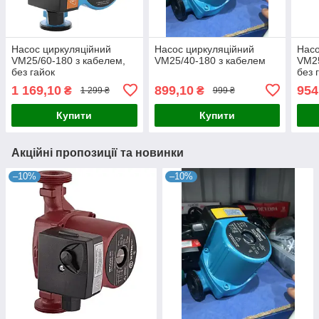
Насос циркуляційний
Насос циркуляційний
Насо
VM25/60-180 з кабелем,
VM25/40-180 з кабелем
VM25
без гайок
без 
1 169,10
899,10
954
₴
₴
1 299 ₴
999 ₴
Купити
Купити
Акційні пропозиції та новинки
–10%
–10%