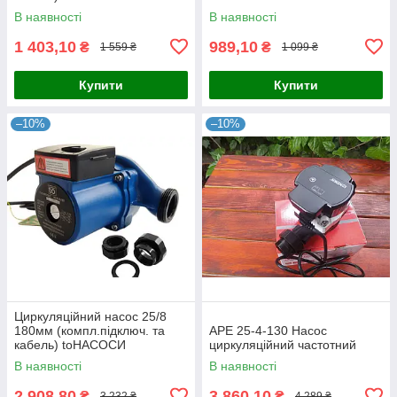
В наявності
В наявності
1 403,10
989,10
₴
₴
1 559 ₴
1 099 ₴
Купити
Купити
–10%
–10%
Циркуляційний насос 25/8
180мм (компл.підключ. та
APE 25-4-130 Насос
кабель) toНАСОСИ
циркуляційний частотний
В наявності
В наявності
2 908,80
3 860,10
₴
₴
3 232 ₴
4 289 ₴