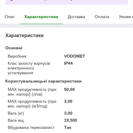
Опис
Характеристики
Доставка
Оплата
Умови 
Характеристики
Основні
Виробник
VODOMET
Клас захисту корпусів
IP44
електронного
устаткування
Користувальницькі характеристики
MAX продуктивність (при
50,00
мін. напорі) (л/хв)
MAX продуктивність (при
3,00
мін. напорі) (м3/год)
Вага (кг)
3,00
Вага ящ.
19,500
Вбудована термозахист
Так