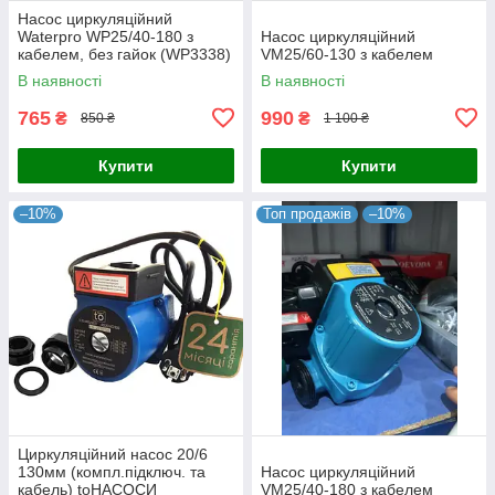
Насос циркуляційний
Waterpro WP25/40-180 з
Насос циркуляційний
кабелем, без гайок (WP3338)
VM25/60-130 з кабелем
В наявності
В наявності
765
990
₴
₴
850 ₴
1 100 ₴
Купити
Купити
–10%
Топ продажів
–10%
Циркуляційний насос 20/6
130мм (компл.підключ. та
Насос циркуляційний
кабель) toНАСОСИ
VM25/40-180 з кабелем