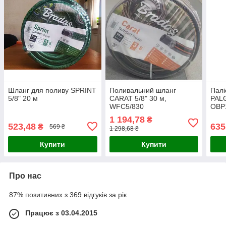
Шланг для поливу SPRINT
Поливальний шланг
Палі
5/8" 20 м
CARAT 5/8" 30 м,
PAL
WFC5/830
OBP
1 194,78
₴
523,48
635
₴
569 ₴
1 298,68 ₴
Купити
Купити
Про нас
87% позитивних з 369 відгуків за рік
Працює з 03.04.2015