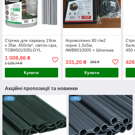
Стрічка для паркану 19см
Агроволокно 80 г/м2
Стрі
x 35м, 450г/м², світло-сіра,
чорнe 1,0х5м,
балк
TOB4501935LGYL
AWB8010005 + Шпилька
450 
пряма для агротканіні 19
кори
1 008,66
₴
см — 100 шт.
TOB
331,20
426
₴
368 ₴
1 120,74 ₴
Купити
Купити
Акційні пропозиції та новинки
–5%
–5%