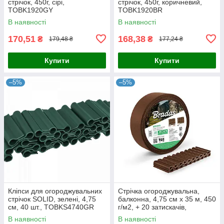
стрічок, 450г, cірі,
стрічок, 450г, коричневий,
TOBK1920GY
TOBK1920BR
В наявності
В наявності
170,51
168,38
₴
₴
179,48 ₴
177,24 ₴
Купити
Купити
–5%
–5%
Кліпси для огороджувальних
Стрічка огороджувальна,
стрічок SOLID, зелені, 4,75
балконна, 4,75 см х 35 м, 450
см, 40 шт., TOBKS4740GR
г/м2, + 20 затискачів,
коричневий,
В наявності
В наявності
TOB45047535BRL