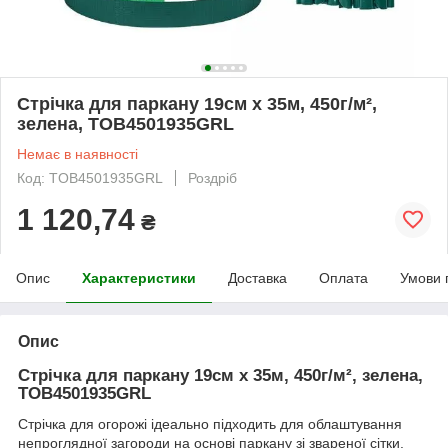
Стрічка для паркану 19см x 35м, 450г/м²,
зелена, TOB4501935GRL
Немає в наявності
Код: TOB4501935GRL
Роздріб
1 120,74
₴
Опис
Характеристики
Доставка
Оплата
Умови 
Опис
Стрічка для паркану 19см x 35м, 450г/м², зелена,
TOB4501935GRL
Стрічка для огорожі ідеально підходить для облаштування
непроглядної загороди на основі паркану зі звареної сітки.