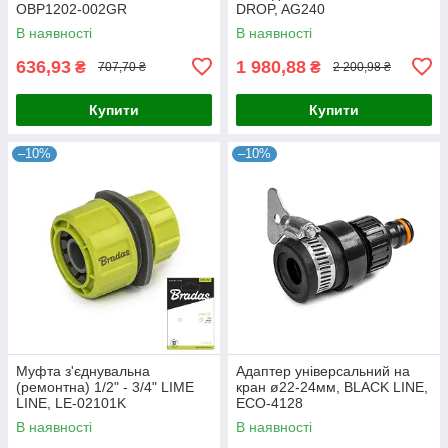
OBP1202-002GR
DROP, AG240
В наявності
В наявності
636,93
1 980,88
₴
₴
707,70 ₴
2 200,98 ₴
Купити
Купити
–10%
–10%
Муфта з'єднувальна
Адаптер універсальний на
(ремонтна) 1/2" - 3/4" LIME
кран ø22-24мм, BLACK LINE,
LINE, LE-02101K
ECO-4128
В наявності
В наявності