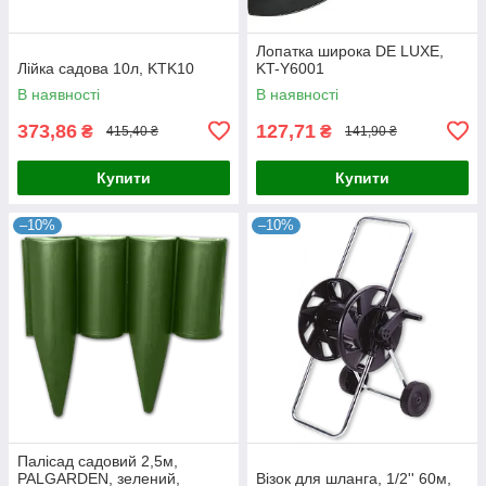
Лопатка широка DE LUXE,
Лійка садова 10л, KTK10
KT-Y6001
В наявності
В наявності
373,86
127,71
₴
₴
415,40 ₴
141,90 ₴
Купити
Купити
–10%
–10%
Палісад садовий 2,5м,
PALGARDEN, зелений,
Візок для шланга, 1/2'' 60м,