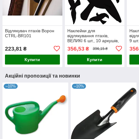
Відлякувач птахів Ворон
Наклейки для
Накл
CTRL-BR101
відлякування птахів,
відл
ВЕЛИКІ 6 шт., 10 аркушів,
9 шт
CTRL-BR002
BR0
223,81
356,53
356
₴
₴
396,15 ₴
Купити
Купити
Акційні пропозиції та новинки
–10%
–10%