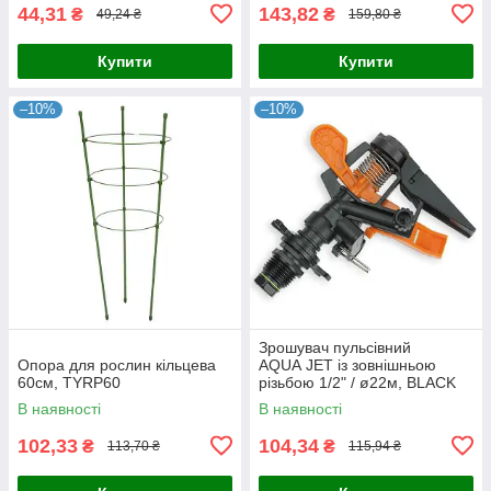
44,31
143,82
₴
₴
49,24 ₴
159,80 ₴
Купити
Купити
–10%
–10%
Зрошувач пульсівний
Опора для рослин кільцева
AQUA JET із зовнішньою
60см, TYRP60
різьбою 1/2" / ø22м, BLACK
LINE, AJ-TS6001
В наявності
В наявності
102,33
104,34
₴
₴
113,70 ₴
115,94 ₴