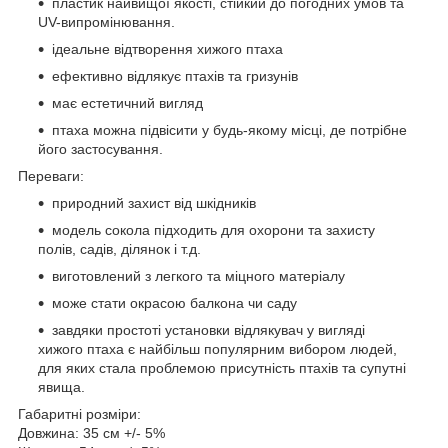
пластик найвищої якості, стійкий до погодних умов та
UV-випромінювання.
ідеальне відтворення хижого птаха
ефективно відлякує птахів та гризунів
має естетичний вигляд
птаха можна підвісити у будь-якому місці, де потрібне
його застосування.
Переваги:
природний захист від шкідників
модель сокола підходить для охорони та захисту
полів, садів, ділянок і т.д.
виготовлений з легкого та міцного матеріалу
може стати окрасою балкона чи саду
завдяки простоті установки відлякувач у вигляді
хижого птаха є найбільш популярним вибором людей,
для яких стала проблемою присутність птахів та супутні
явища.
Габаритні розміри:
Довжина: 35 см +/- 5%