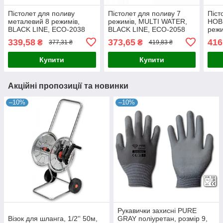
Пістолет для поливу
Пістолет для поливу 7
Піст
металевий 8 режимів,
режимів, MULTI WATER,
HOB
BLACK LINE, ECO-2038
BLACK LINE, ECO-2058
режи
ECO
339,58
373,65
416
₴
₴
377,31 ₴
419,83 ₴
Купити
Купити
Акційні пропозиції та новинки
–10%
–10%
Рукавички захисні PURE
Візок для шланга, 1/2'' 50м,
GRAY поліуретан, розмір 9,