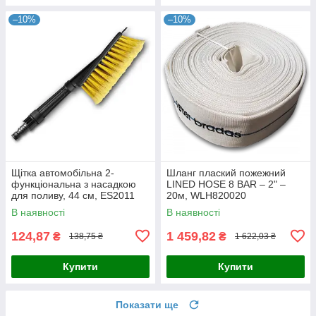
–10%
–10%
Щітка автомобільна 2-
Шланг плаский пожежний
функціональна з насадкою
LINED HOSE 8 BAR – 2" –
для поливу, 44 см, ES2011
20м, WLH820020
В наявності
В наявності
124,87
1 459,82
₴
₴
138,75 ₴
1 622,03 ₴
Купити
Купити
Показати ще