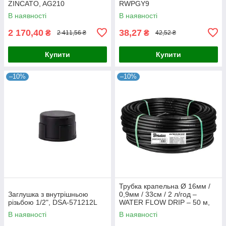
ZINCATO, AG210
RWPGY9
В наявності
В наявності
2 170,40
38,27
₴
₴
2 411,56 ₴
42,52 ₴
Купити
Купити
–10%
–10%
Трубка крапельна Ø 16мм /
Заглушка з внутрішньою
0,9мм / 33см / 2 л/год –
різьбою 1/2", DSA-571212L
WATER FLOW DRIP – 50 м,
DSWWF160933-200-50
В наявності
В наявності