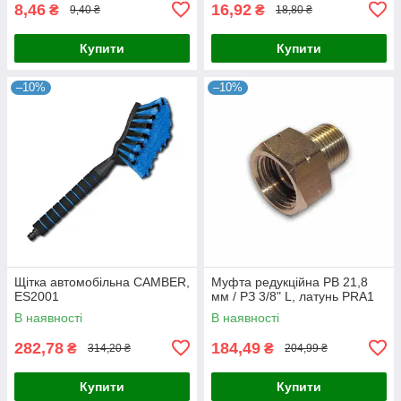
8,46
16,92
₴
₴
9,40 ₴
18,80 ₴
Купити
Купити
–10%
–10%
Щітка автомобільна CAMBER,
Муфта редукційна РВ 21,8
ES2001
мм / РЗ 3/8" L, латунь PRA1
В наявності
В наявності
282,78
184,49
₴
₴
314,20 ₴
204,99 ₴
Купити
Купити