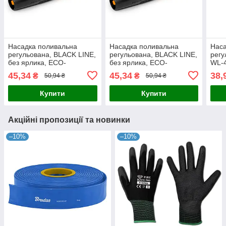
Насадка поливальна
Насадка поливальна
Наса
регульована, BLACK LINE,
регульована, BLACK LINE,
регу
без ярлика, ECO-
без ярлика, ECO-
WL-
PWB4710
PWB4710
45,34
45,34
38,
₴
₴
50,94 ₴
50,94 ₴
Купити
Купити
Акційні пропозиції та новинки
–10%
–10%