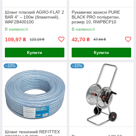
Шланг плаский AGRO-FLAT 2
Рукавички захисні PURE
BAR 4" – 100м (блакитний),
BLACK PRO поліуретан,
WAF2B400100
розмір 10, RWPBCP10
В наявності
В наявності
109,97
42,70
₴
₴
122,19 ₴
47,44 ₴
Купити
Купити
–10%
–10%
Шланг технічний REFITTEX