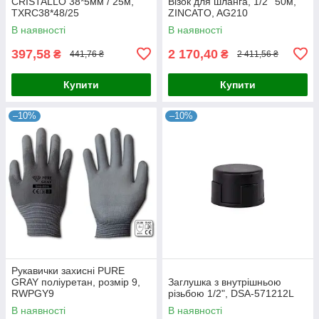
CRISTALLO 38*5мм / 25м,
Візок для шланга, 1/2'' 50м,
TXRC38*48/25
ZINCATO, AG210
В наявності
В наявності
397,58
2 170,40
₴
₴
441,76 ₴
2 411,56 ₴
Купити
Купити
–10%
–10%
Рукавички захисні PURE
GRAY поліуретан, розмір 9,
Заглушка з внутрішньою
RWPGY9
різьбою 1/2", DSA-571212L
В наявності
В наявності