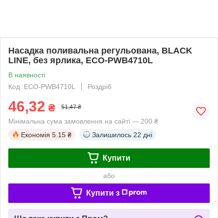
Насадка поливальна регульована, BLACK
LINE, без ярлика, ECO-PWB4710L
В наявності
Код: ECO-PWB4710L
Роздріб
46,32
₴
51,47 ₴
Мінімальна сума замовлення на сайті — 200 ₴
Економія
5.15 ₴
Залишилось
22 дні
Купити
або
Купити з