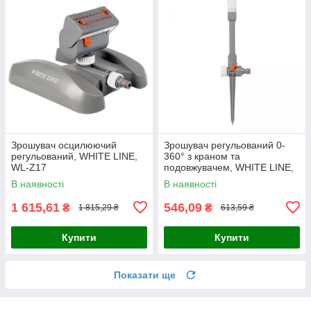
Зрошувач осцилюючий
Зрошувач регульований 0-
регульований, WHITE LINE,
360° з краном та
WL-Z17
подовжувачем, WHITE LINE,
WL-Z07
В наявності
В наявності
1 615,61
546,09
₴
₴
1 815,29 ₴
613,59 ₴
Купити
Купити
Показати ще