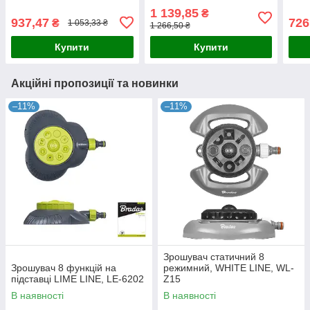
WL-EN60M
WL-EN62M
1 139,85
₴
937,47
726
₴
1 053,33 ₴
1 266,50 ₴
Купити
Купити
Акційні пропозиції та новинки
–11%
–11%
Зрошувач статичний 8
Зрошувач 8 функцій на
режимний, WHITE LINE, WL-
підставці LIME LINE, LE-6202
Z15
В наявності
В наявності