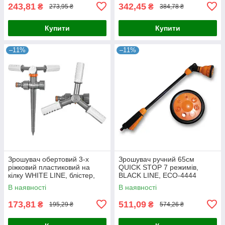
243,81
342,45
₴
₴
273,95 ₴
384,78 ₴
Купити
Купити
–11%
–11%
Зрошувач обертовий 3-х
Зрошувач ручний 65см
ріжковий пластиковий на
QUICK STOP 7 режимів,
кілку WHITE LINE, блістер,
BLACK LINE, ECO-4444
WL-6107
В наявності
В наявності
173,81
511,09
₴
₴
195,29 ₴
574,26 ₴