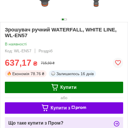
Зрошувач ручний WATERFALL, WHITE LINE,
WL-EN57
В наявності
Код: WL-EN57
Роздріб
637,17
₴
715,93 ₴
Економія
78.76 ₴
Залишилось
16 днів
Купити
або
Купити з
Що таке купити з Пром?