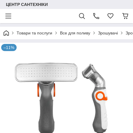
ЦЕНТР САНТЕХНІКИ
Товари та послуги
Все для поливу
Зрошувачі
Зро
–11%