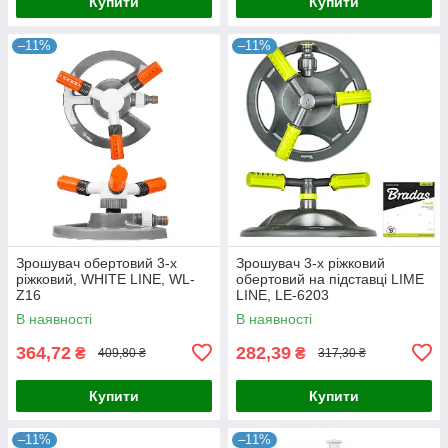
Купити
Купити
–11%
–11%
Зрошувач обертовий 3-х
Зрошувач 3-х ріжковий
ріжковий, WHITE LINE, WL-
обертовий на підставці LIME
Z16
LINE, LE-6203
В наявності
В наявності
364,72
282,39
₴
₴
409,80 ₴
317,30 ₴
Купити
Купити
–11%
–11%