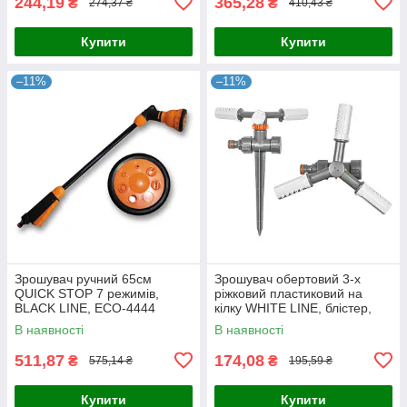
244,19
365,28
₴
₴
274,37 ₴
410,43 ₴
Купити
Купити
–11%
–11%
Зрошувач ручний 65см
Зрошувач обертовий 3-х
QUICK STOP 7 режимів,
ріжковий пластиковий на
BLACK LINE, ECO-4444
кілку WHITE LINE, блістер,
WL-6107
В наявності
В наявності
511,87
174,08
₴
₴
575,14 ₴
195,59 ₴
Купити
Купити