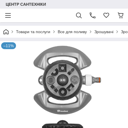
ЦЕНТР САНТЕХНІКИ
Товари та послуги
Все для поливу
Зрошувачі
Зро
–11%