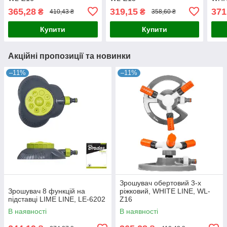
365,28
319,15
371
₴
₴
410,43 ₴
358,60 ₴
Купити
Купити
Акційні пропозиції та новинки
–11%
–11%
Зрошувач обертовий 3-х
Зрошувач 8 функцій на
ріжковий, WHITE LINE, WL-
підставці LIME LINE, LE-6202
Z16
В наявності
В наявності