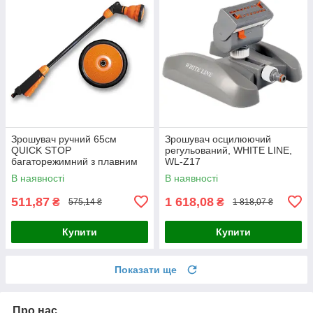
Зрошувач ручний 65см
Зрошувач осцилюючий
QUICK STOP
регульований, WHITE LINE,
багаторежимний з плавним
WL-Z17
перемиканням, BLACK LINE,
В наявності
В наявності
ECO-4445
511,87
1 618,08
₴
₴
575,14 ₴
1 818,07 ₴
Купити
Купити
Показати ще
Про нас