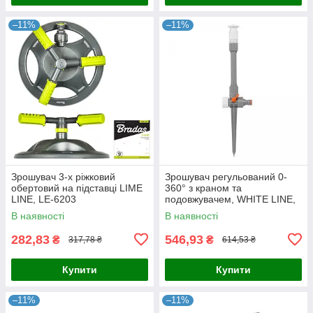
–11%
–11%
Зрошувач 3-х ріжковий
Зрошувач регульований 0-
обертовий на підставці LIME
360° з краном та
LINE, LE-6203
подовжувачем, WHITE LINE,
WL-Z07
В наявності
В наявності
282,83
546,93
₴
₴
317,78 ₴
614,53 ₴
Купити
Купити
–11%
–11%