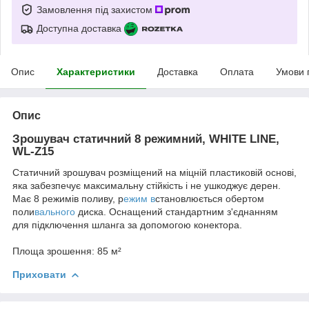
Замовлення під захистом
Доступна доставка
Опис
Характеристики
Доставка
Оплата
Умови 
Опис
Зрошувач статичний 8 режимний, WHITE LINE,
WL-Z15
Статичний зрошувач розміщений на міцній пластиковій основі,
яка забезпечує максимальну стійкість і не ушкоджує дерен.
Має 8 режимів поливу, р
ежим в
становлюється обертом
поли
вального
диска. Оснащений стандартним з'єднанням
для підключення шланга за допомогою конектора.
Площа зрошення: 85 м²
Приховати