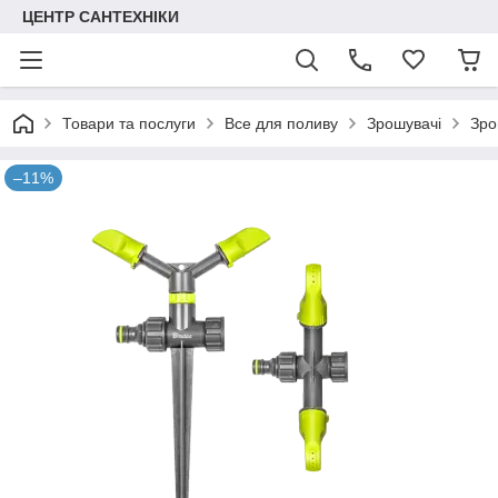
ЦЕНТР САНТЕХНІКИ
Товари та послуги
Все для поливу
Зрошувачі
Зро
–11%