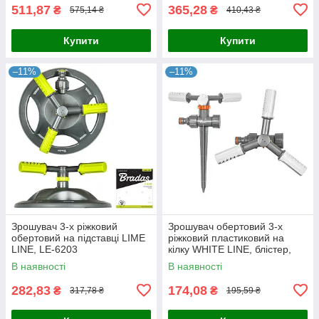
511,87
365,28
₴
₴
575,14 ₴
410,43 ₴
Купити
Купити
–11%
–11%
Зрошувач 3-х ріжковий
Зрошувач обертовий 3-х
обертовий на підставці LIME
ріжковий пластиковий на
LINE, LE-6203
кілку WHITE LINE, блістер,
WL-6107
В наявності
В наявності
282,83
174,08
₴
₴
317,78 ₴
195,59 ₴