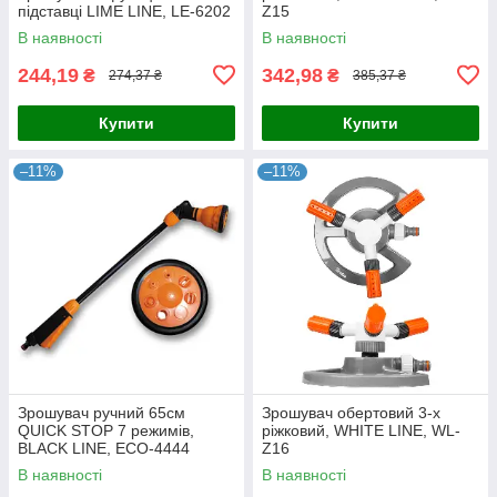
підставці LIME LINE, LE-6202
Z15
В наявності
В наявності
244,19
342,98
₴
₴
274,37 ₴
385,37 ₴
Купити
Купити
–11%
–11%
Зрошувач ручний 65см
Зрошувач обертовий 3-х
QUICK STOP 7 режимів,
ріжковий, WHITE LINE, WL-
BLACK LINE, ECO-4444
Z16
В наявності
В наявності