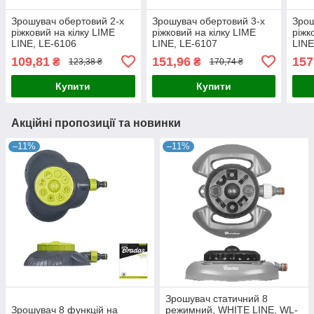
Зрошувач обертовий 2-х
Зрошувач обертовий 3-х
Зрош
ріжковий на кілку LIME
ріжковий на кілку LIME
ріжк
LINE, LE-6106
LINE, LE-6107
LINE
109,81
151,96
157
₴
₴
123,38 ₴
170,74 ₴
Купити
Купити
Акційні пропозиції та новинки
–11%
–11%
Зрошувач статичний 8
Зрошувач 8 функцій на
режимний, WHITE LINE, WL-