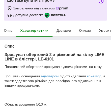
Що таке купити з Пром?
Замовлення під захистом
Доступна доставка
Опис
Характеристики
Доставка
Оплата
Умови 
Опис
Зрошувач обертовий 2-х ріжковий на кілку LIME
LINE в блістері, LE-6101
Пластиковий обертовий зрошувач з двома ріжками, на кілку.
Зрошувач оснащений
адаптером
під стандартний
конектор
, а
також додатковою різьбою для послідовного підключення з
іншими зрошувачами.
Область зрошення ∅13 м.