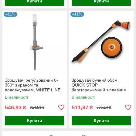
Купити
Купити
–11%
–11%
Зрошувач регульований 0-
Зрошувач ручний 65см
360° з краном та
QUICK STOP
подовжувачем, WHITE LINE,
багаторежимний з плавним
WL-Z07
перемиканням, BLACK LINE,
В наявності
В наявності
ECO-4445
546,93
511,87
₴
₴
614,53 ₴
575,14 ₴
Купити
Купити