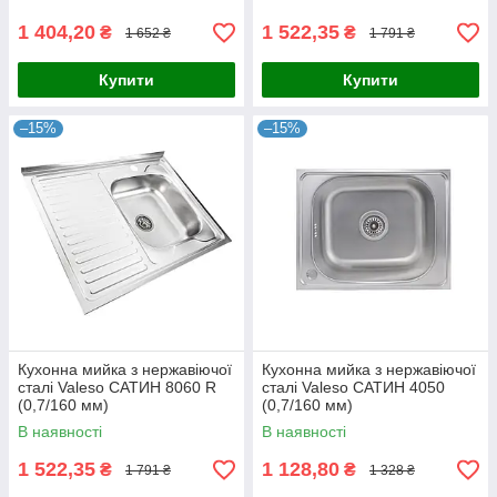
1 404,20
1 522,35
₴
₴
1 652 ₴
1 791 ₴
Купити
Купити
–15%
–15%
Кухонна мийка з нержавіючої
Кухонна мийка з нержавіючої
сталі Valeso САТИН 8060 R
сталі Valeso САТИН 4050
(0,7/160 мм)
(0,7/160 мм)
В наявності
В наявності
1 522,35
1 128,80
₴
₴
1 791 ₴
1 328 ₴