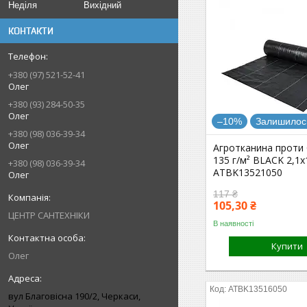
Неділя
Вихідний
КОНТАКТИ
+380 (97) 521-52-41
Олег
+380 (93) 284-50-35
Олег
–10%
Залишилось
+380 (98) 036-39-34
Олег
Агротканина проти 
135 г/м² BLACK 2,1х
+380 (98) 036-39-34
ATBK13521050
Олег
117 ₴
105,30 ₴
ЦЕНТР САНТЕХНІКИ
В наявності
Купити
Олег
ATBK13516050
вул Благовісна 190/2, Черкаси,