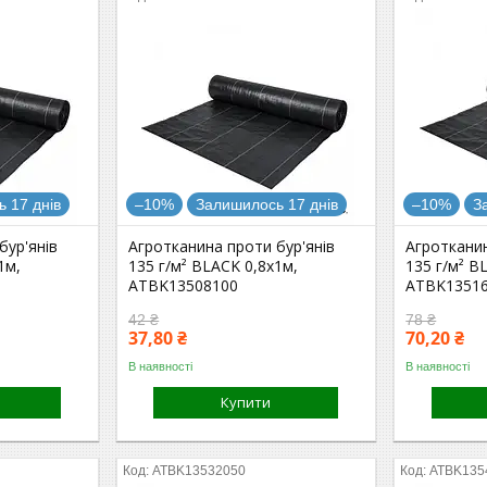
 17 днів
–10%
Залишилось 17 днів
–10%
З
бур'янів
Агротканина проти бур'янів
Агротканин
1м,
135 г/м² BLACK 0,8х1м,
135 г/м² B
ATBK13508100
ATBK1351
42 ₴
78 ₴
37,80 ₴
70,20 ₴
В наявності
В наявності
Купити
ATBK13532050
ATBK135